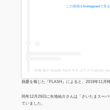
この投稿をInstagramで見
矢地 祐介 Yusuke Yachi ヤチ ユウスケ(@usk_
熱愛を報じた『FLASH』によると、2019年1
同年12月29日に矢地祐介さんは「さいたまスー
ていました。