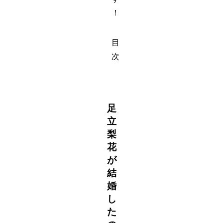
！
目
次
足
立
梨
花
が
結
婚
し
た