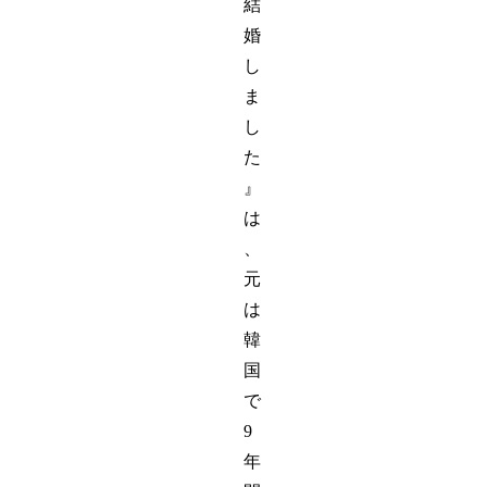
結
婚
し
ま
し
た
』
は
、
元
は
韓
国
で
9
年