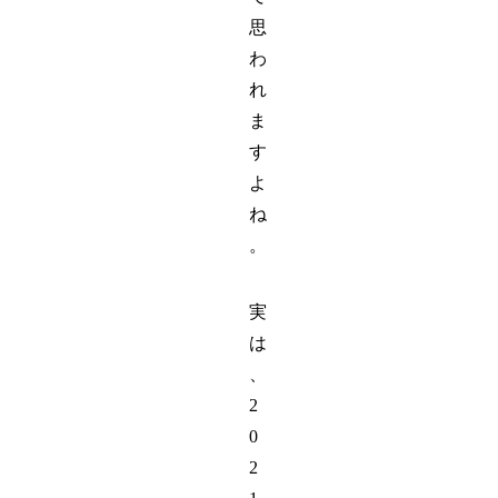
思
わ
れ
ま
す
よ
ね
。
実
は
、
2
0
2