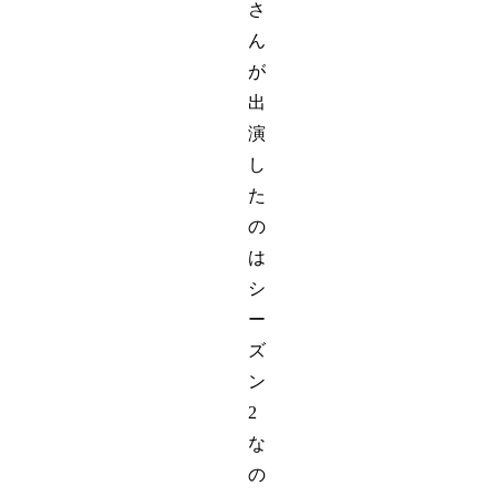
さ
ん
が
出
演
し
た
の
は
シ
ー
ズ
ン
2
な
の