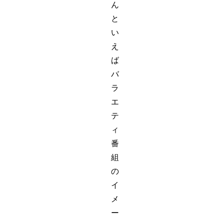
ん
と
い
え
ば
バ
ラ
エ
テ
ィ
番
組
の
イ
メ
ー