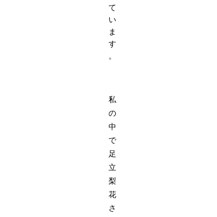
て
い
ま
す
。
私
の
中
で
足
立
梨
花
さ