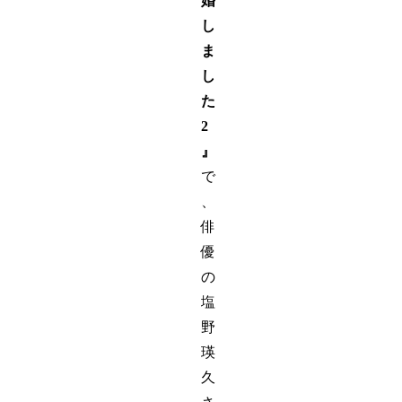
婚
し
ま
し
た
2
』
で
、
俳
優
の
塩
野
瑛
久