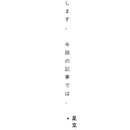
し
ま
す
。
今
回
の
記
事
で
は
、
足
立