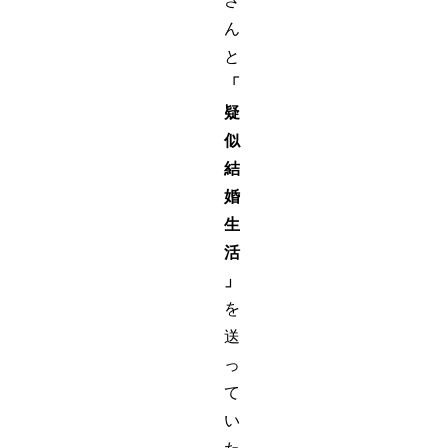
さ
ん
と
「
疑
似
結
婚
生
活
」
を
送
っ
て
い