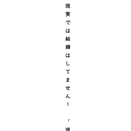
現
実
で
は
結
婚
は
し
て
ま
せ
ん
！
「
現