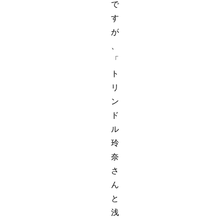
で
す
が
、
「
ト
リ
ン
ド
ル
玲
奈
さ
ん
と
浅