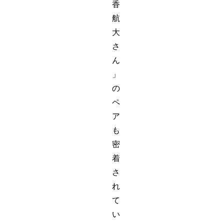
香
航
大
さ
ん
」
の
ペ
ア
も
密
着
さ
れ
て
い