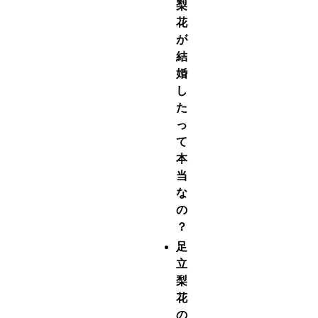
梨
花
が
結
婚
し
た
っ
て
本
当
な
の
？
足
立
梨
花
の