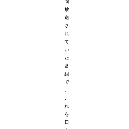
間
放
送
さ
れ
て
い
た
番
組
で
、
こ
れ
を
日