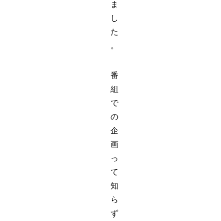
ま
し
た
。
番
組
で
の
企
画
っ
て
知
ら
ず