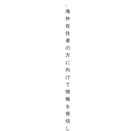
、
海
外
在
住
者
の
方
に
向
け
て
情
報
を
発
信
し