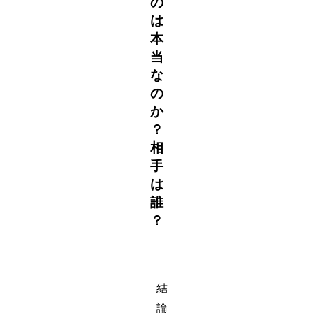
の
は
本
当
な
の
か
？
相
手
は
誰
？
結
論