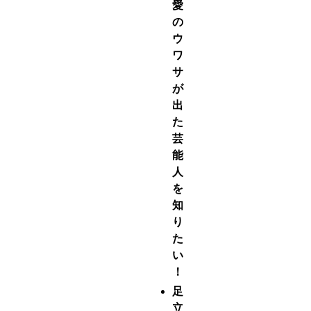
愛
の
ウ
ワ
サ
が
出
た
芸
能
人
を
知
り
た
い
！
足
立