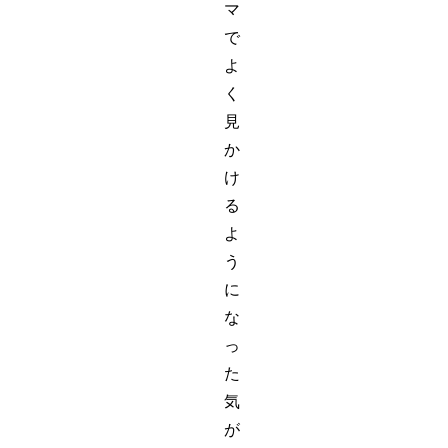
マ
で
よ
く
見
か
け
る
よ
う
に
な
っ
た
気
が