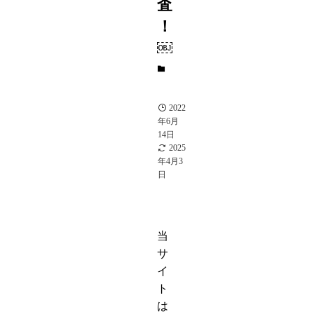
査
！
￼
芸
能
人
2022
年6月
14日
2025
年4月3
日
当
サ
イ
ト
は