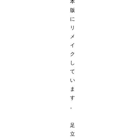
本
版
に
リ
メ
イ
ク
し
て
い
ま
す
。
足
立