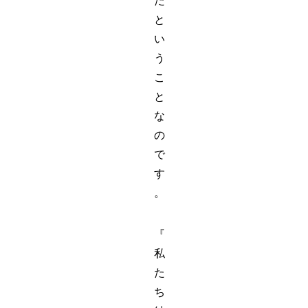
た
と
い
う
こ
と
な
の
で
す
。
『
私
た
ち