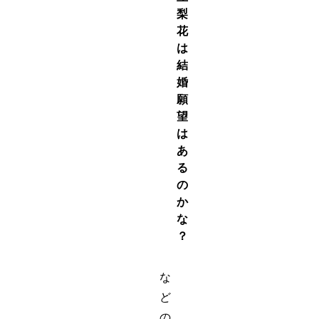
梨
花
は
結
婚
願
望
は
あ
る
の
か
な
？
な
ど
の