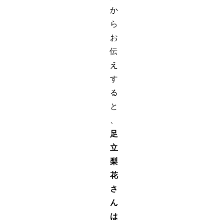
か
ら
お
伝
え
す
る
と
、
足
立
梨
花
さ
ん
は