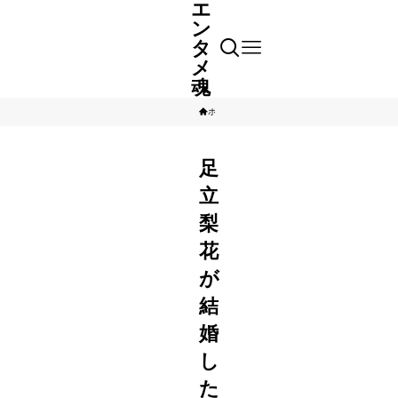
エ
ン
タ
メ
魂
ホーム
芸能人
足
立
梨
花
が
結
婚
し
た