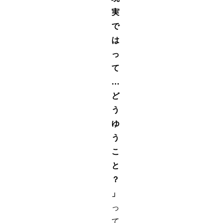
実
で
は
っ
て
…
ど
う
ゆ
う
こ
と
？
」
っ
て