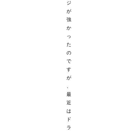
ジ
が
強
か
っ
た
の
で
す
が
、
最
近
は
ド
ラ