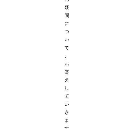
疑
問
に
つ
い
て
、
お
答
え
し
て
い
き
ま
す