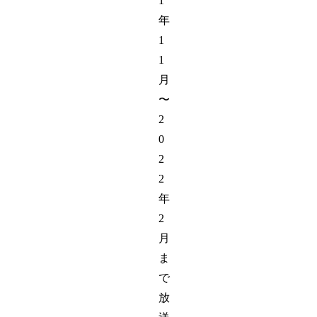
1
年
1
1
月
〜
2
0
2
2
年
2
月
ま
で
放