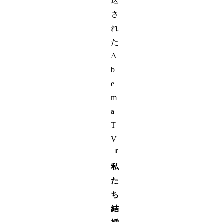
送
さ
れ
た
A
b
e
m
a
T
V
『
私
た
ち
結