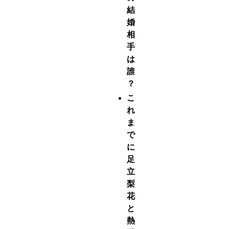
結
婚
相
手
は
誰
？
こ
れ
ま
で
に
足
立
梨
花
と
熱