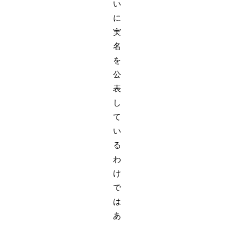
い
に
実
名
を
公
表
し
て
い
る
わ
け
で
は
あ