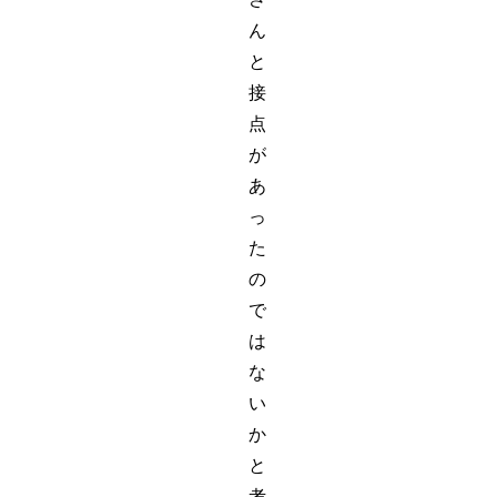
ん
と
接
点
が
あ
っ
た
の
で
は
な
い
か
と
考