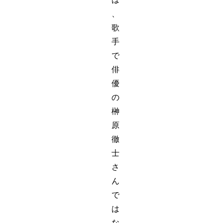
、
歌
手
で
俳
優
の
榊
原
徹
士
さ
ん
で
は
な