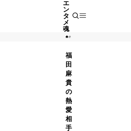
エ
ン
タ
メ
魂
ホーム
芸能人
福
田
麻
貴
の
熱
愛
相
手