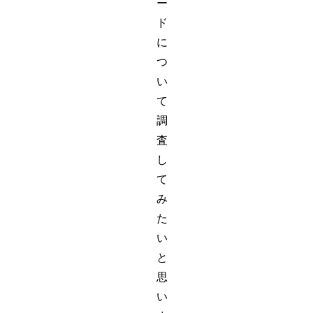
ー
ド
に
つ
い
て
調
査
し
て
み
た
い
と
思
い