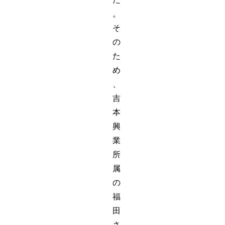
。
そ
の
た
め
、
吉
本
興
業
所
属
の
福
田
さ