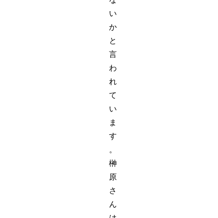
い
か
と
言
わ
れ
て
い
ま
す
。
榊
原
さ
ん
は