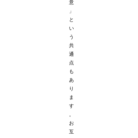
意
」
と
い
う
共
通
点
も
あ
り
ま
す
。
お
互