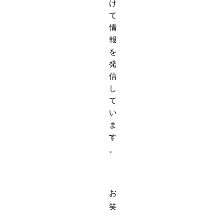
け
て
情
報
を
発
信
し
て
い
ま
す
。
お
笑