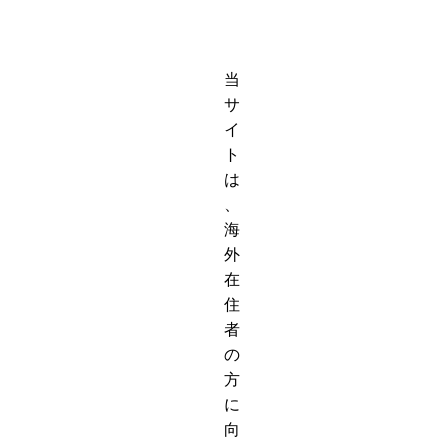
当
サ
イ
ト
は
、
海
外
在
住
者
の
方
に
向