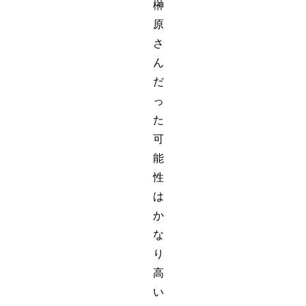
榊
原
さ
ん
だ
っ
た
可
能
性
は
か
な
り
高
い