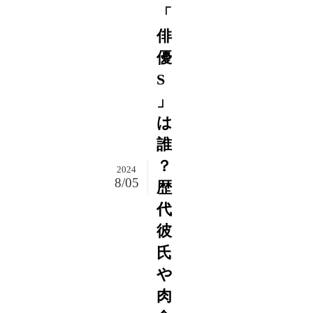
「
俳
優
S
」
は
誰
？
2024
8/05
歴
代
彼
氏
や
肉