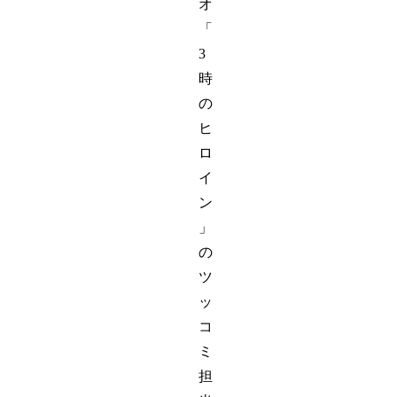
オ
「
3
時
の
ヒ
ロ
イ
ン
」
の
ツ
ッ
コ
ミ
担