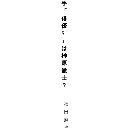
手
「
俳
優
S
」
は
榊
原
徹
士
？
福
田
麻
貴