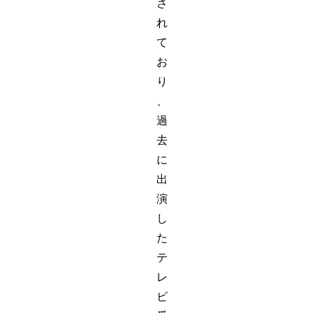
さ
れ
て
お
り
、
過
去
に
出
演
し
た
テ
レ
ビ