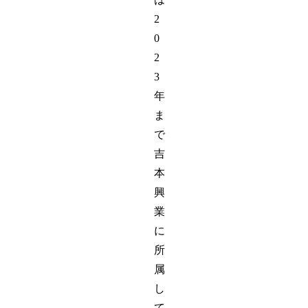
2
0
2
3
年
ま
で
吉
本
興
業
に
所
属
し
て