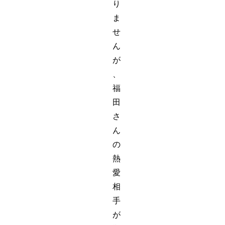
り
ま
せ
ん
が
、
福
田
さ
ん
の
熱
愛
相
手
が