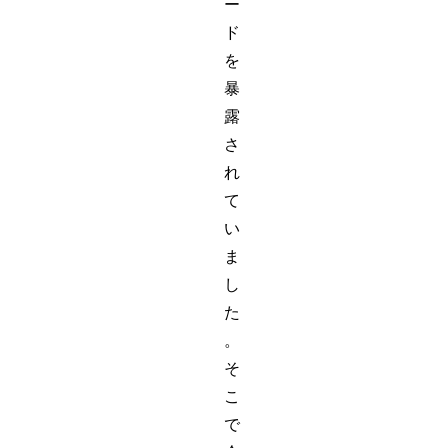
ー
ド
を
暴
露
さ
れ
て
い
ま
し
た
。
そ
こ
で