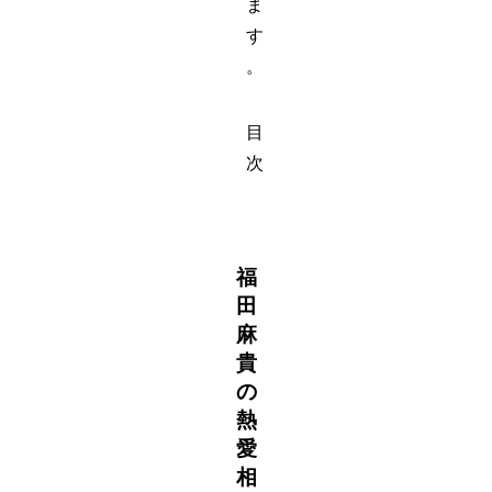
ま
す
。
目
次
福
田
麻
貴
の
熱
愛
相