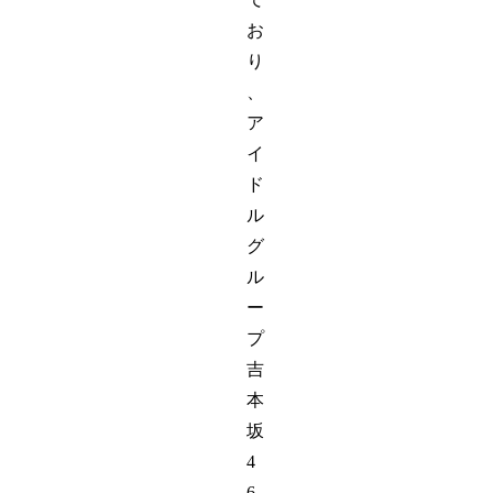
お
り
、
ア
イ
ド
ル
グ
ル
ー
プ
吉
本
坂
4
6