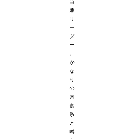
当
兼
リ
ー
ダ
ー
。
か
な
り
の
肉
食
系
と
噂