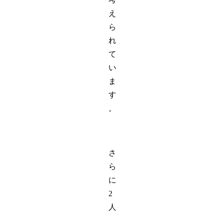
え
ら
れ
て
い
ま
す
。
さ
ら
に
2
人