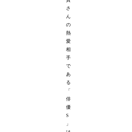
さ
ん
の
熱
愛
相
手
で
あ
る
「
俳
優
S
」
は