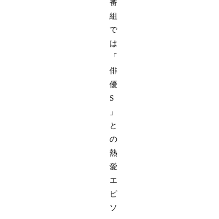
番
組
で
は
「
俳
優
S
」
と
の
熱
愛
エ
ピ
ソ