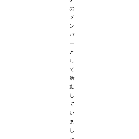
の
メ
ン
バ
ー
と
し
て
活
動
し
て
い
ま
し
た