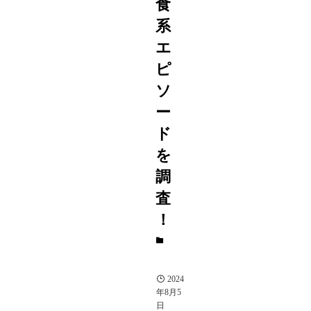
食
系
エ
ピ
ソ
ー
ド
を
調
査
！
芸
能
人
2024
年8月5
日