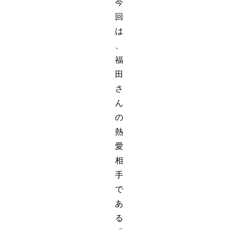
今
回
は
、
福
田
さ
ん
の
熱
愛
相
手
で
あ
る