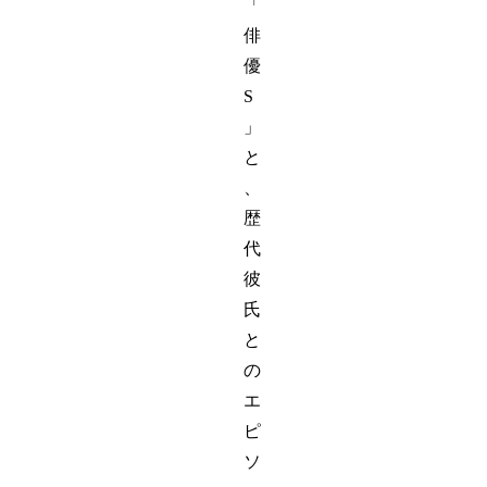
「
俳
優
S
」
と
、
歴
代
彼
氏
と
の
エ
ピ
ソ