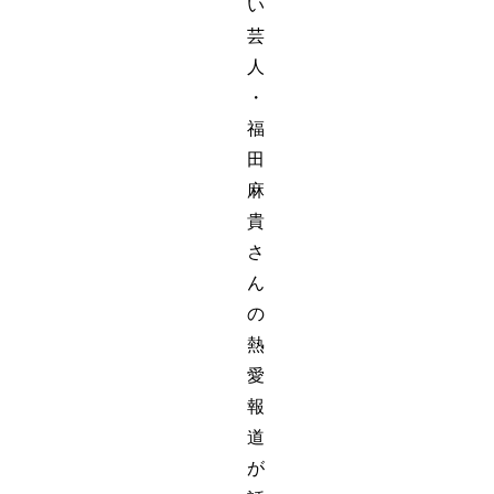
い
芸
人
・
福
田
麻
貴
さ
ん
の
熱
愛
報
道
が