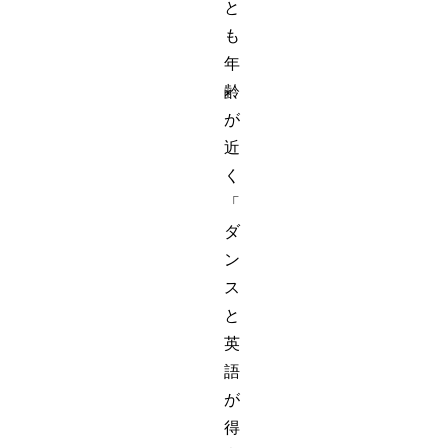
と
も
年
齢
が
近
く
「
ダ
ン
ス
と
英
語
が
得