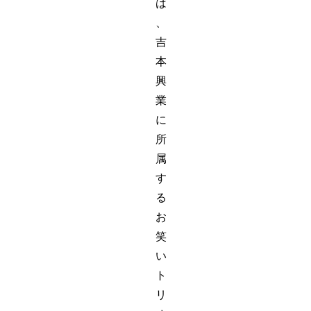
は
、
吉
本
興
業
に
所
属
す
る
お
笑
い
ト
リ