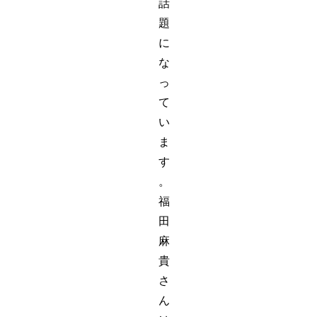
話
題
に
な
っ
て
い
ま
す
。
福
田
麻
貴
さ
ん