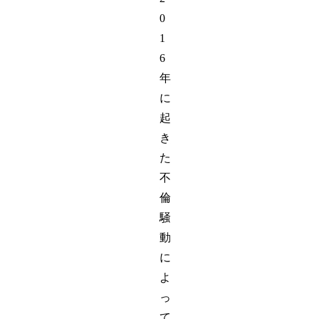
0
1
6
年
に
起
き
た
不
倫
騒
動
に
よ
っ
て