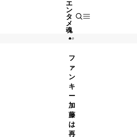
エ
ン
タ
メ
魂
ホーム
コラム
フ
ァ
ン
キ
ー
加
藤
は
再