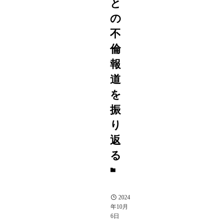
と
の
不
倫
報
道
を
振
り
返
る
コ
ラ
ム
2024
年10月
6日