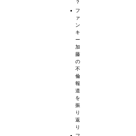
？
フ
ァ
ン
キ
ー
加
藤
の
不
倫
報
道
を
振
り
返
り
フ