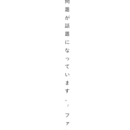
問
題
が
話
題
に
な
っ
て
い
ま
す
。
「
フ
ァ