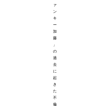
ァ
ン
キ
ー
加
藤
」
の
過
去
に
起
き
た
不
倫