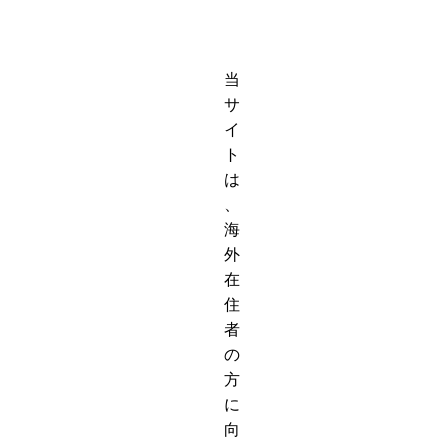
当
サ
イ
ト
は
、
海
外
在
住
者
の
方
に
向