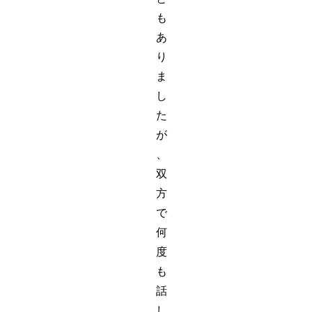
も
あ
り
ま
し
た
が
、
双
方
で
何
度
も
話
し