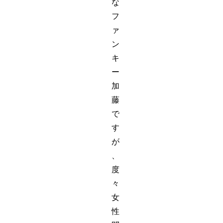
な
フ
ァ
ン
キ
ー
加
藤
で
す
が
、
度
々
女
性