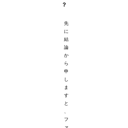
？
先
に
結
論
か
ら
申
し
ま
す
と
、
フ
ァ