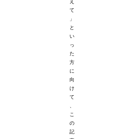
え
て
」
と
い
っ
た
方
に
向
け
て
、
こ
の
記