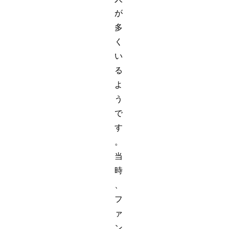
が
多
く
い
る
よ
う
で
す
。
当
時
、
フ
ァ
ン