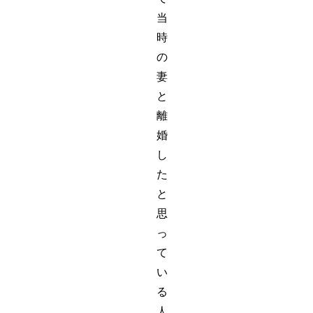
当
時
の
妻
と
離
婚
し
た
と
思
っ
て
い
る
人