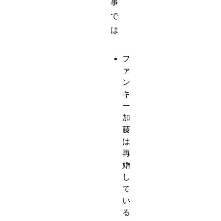
事
で
は
フ
ァ
ン
キ
ー
加
藤
は
再
婚
し
て
い
る