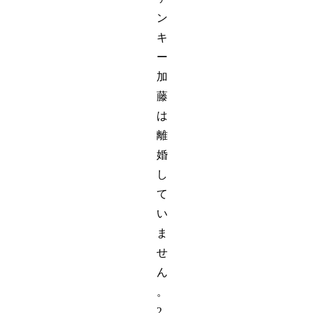
ン
キ
ー
加
藤
は
離
婚
し
て
い
ま
せ
ん
。
2