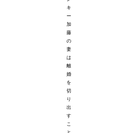
キ
ー
加
藤
の
妻
は
離
婚
を
切
り
出
す
こ
と