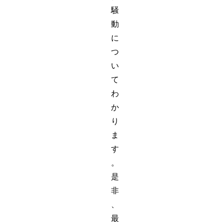
騒
動
に
つ
い
て
わ
か
り
ま
す
。
是
非
、
最