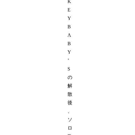
K
E
Y
B
Λ
B
Y
’
S
の
解
散
後
、
ソ
ロ