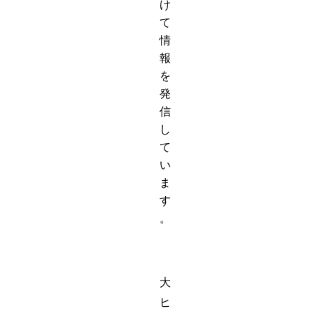
け
て
情
報
を
発
信
し
て
い
ま
す
。
大
ヒ