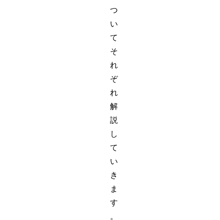
つ
い
て
そ
れ
ぞ
れ
解
説
し
て
い
き
ま
す
。