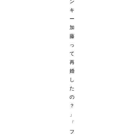
ン
キ
ー
加
藤
っ
て
再
婚
し
た
の
？
」
「
フ