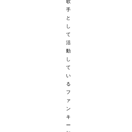
歌
手
と
し
て
活
動
し
て
い
る
フ
ァ
ン
キ
ー