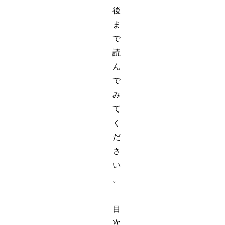
後
ま
で
読
ん
で
み
て
く
だ
さ
い
。
目
次