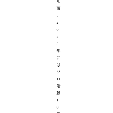
加
藤
。
2
0
2
4
年
に
は
ソ
ロ
活
動
1
0