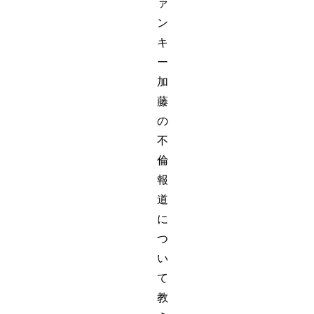
ァ
ン
キ
ー
加
藤
の
不
倫
報
道
に
つ
い
て
教