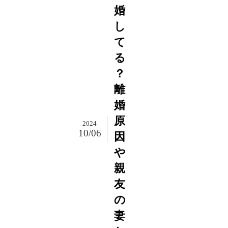
婚
し
て
る
？
離
婚
原
2024
10/06
因
や
親
友
の
妻