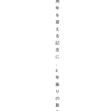
周
年
を
迎
え
る
記
念
に
、
4
年
振
り
の
新