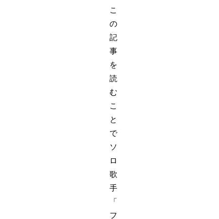
こ
の
記
事
を
読
む
こ
と
で
ソ
ロ
歌
手
「
フ