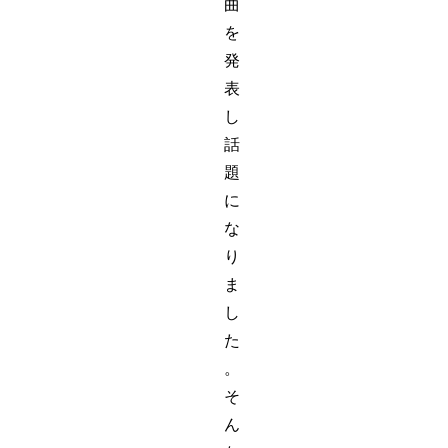
曲
を
発
表
し
話
題
に
な
り
ま
し
た
。
そ
ん