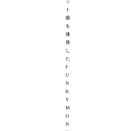
ッ
ト
曲
を
連
発
し
た
F
U
N
K
Y
M
O
N