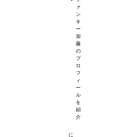
ァ
ン
キ
ー
加
藤
の
プ
ロ
フ
ィ
ー
ル
を
紹
介
に