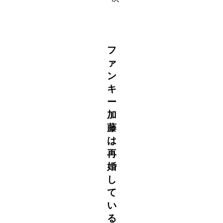
フ
ァ
ン
キ
ー
加
藤
は
再
婚
し
て
い
る