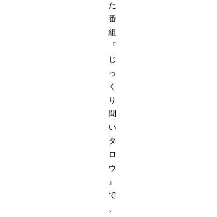
た
番
組
『
じ
っ
く
り
聞
い
タ
ロ
ウ
』
で
、