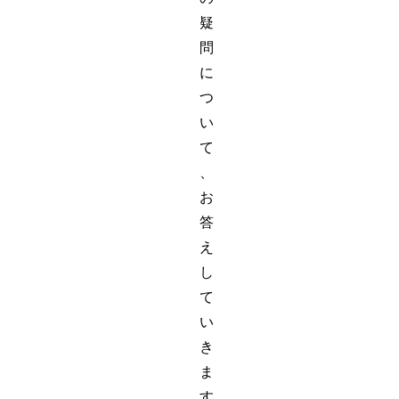
疑
問
に
つ
い
て
、
お
答
え
し
て
い
き
ま
す