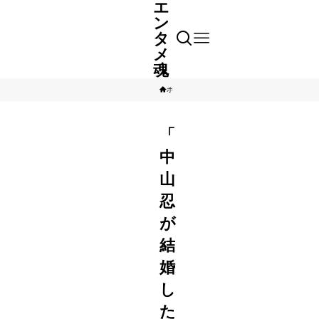
エ
ン
タ
メ
魂
ホーム
芸能人
「
中
山
忍
が
結
婚
し
た