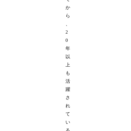
か
ら
、
2
0
年
以
上
も
活
躍
さ
れ
て
い
る