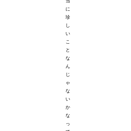
当
に
珍
し
い
こ
と
な
ん
じ
ゃ
な
い
か
な
っ