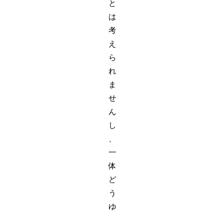
と
は
考
え
ら
れ
ま
せ
ん
し
、
一
体
ど
う
ゆ