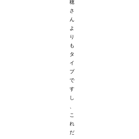
穂
さ
ん
よ
り
も
タ
イ
プ
で
す
し
、
こ
れ
だ