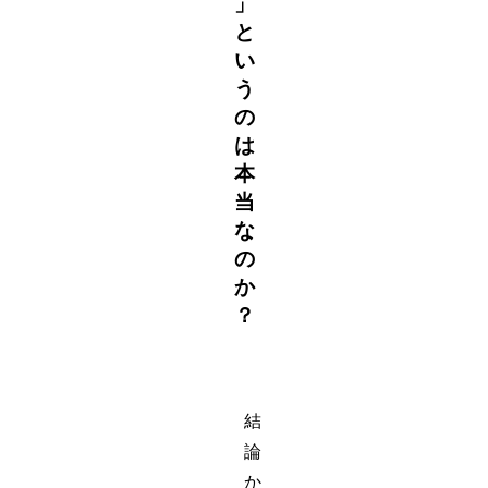
」
と
い
う
の
は
本
当
な
の
か
？
結
論
か