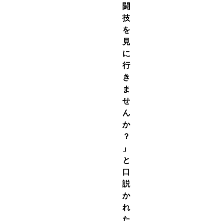
闘
技
を
見
に
行
き
ま
せ
ん
か
？
」
と
口
説
か
れ
た