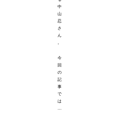
中
山
忍
さ
ん
。
今
回
の
記
事
で
は
…