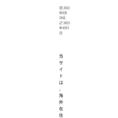
能
人
2022
年6月
29日
2025
年4月3
日
当
サ
イ
ト
は
、
海
外
在
住