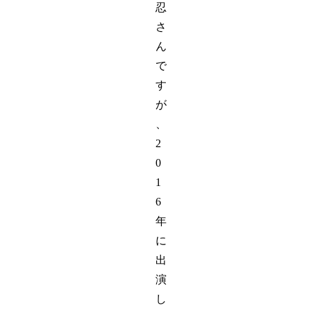
忍
さ
ん
で
す
が
、
2
0
1
6
年
に
出
演
し