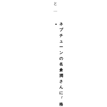
と
…
ネ
プ
チ
ュ
ー
ン
の
名
倉
潤
さ
ん
に
「
格