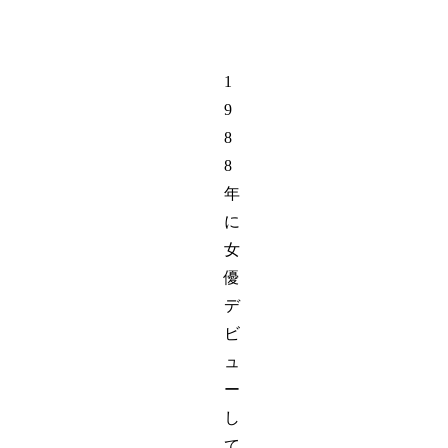
1
9
8
8
年
に
女
優
デ
ビ
ュ
ー
し
て