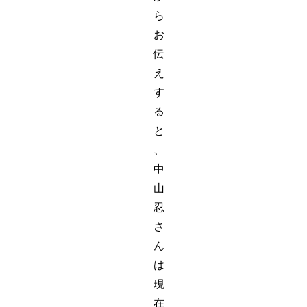
ら
お
伝
え
す
る
と
、
中
山
忍
さ
ん
は
現
在