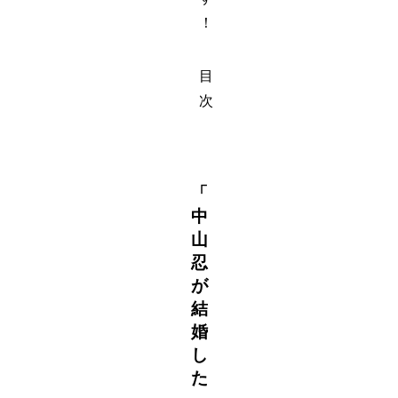
！
目
次
「
中
山
忍
が
結
婚
し
た