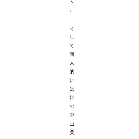
て
。
そ
し
て
個
人
的
に
は
姉
の
中
山
美