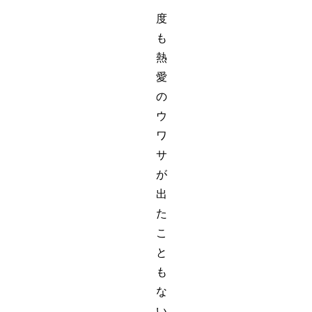
度
も
熱
愛
の
ウ
ワ
サ
が
出
た
こ
と
も
な
い