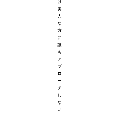
け
美
人
な
方
に
誰
も
ア
プ
ロ
ー
チ
し
な
い