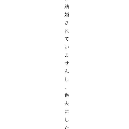
結
婚
さ
れ
て
い
ま
せ
ん
し
、
過
去
に
し
た