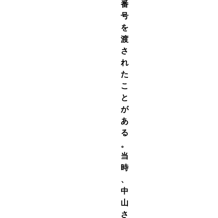
番
号
を
渡
さ
れ
た
こ
と
が
あ
る
。
当
時
、
中
山
さ