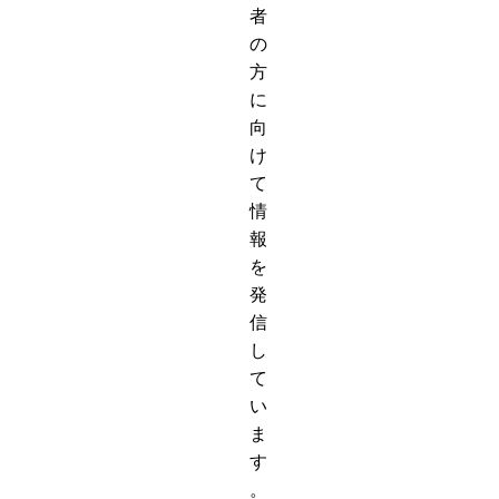
者
の
方
に
向
け
て
情
報
を
発
信
し
て
い
ま
す
。