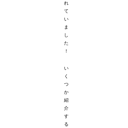
れ
て
い
ま
し
た
！
い
く
つ
か
紹
介
す
る