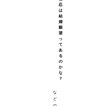
忍
は
結
婚
願
望
っ
て
あ
る
の
か
な
？
な
ど
の