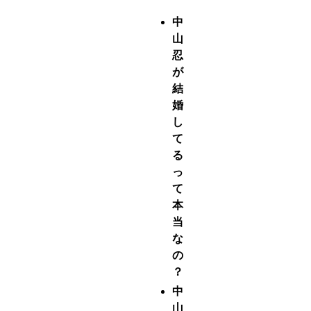
中
山
忍
が
結
婚
し
て
る
っ
て
本
当
な
の
？
中
山