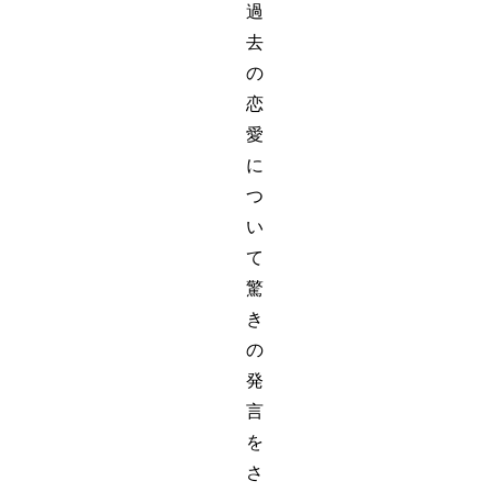
過
去
の
恋
愛
に
つ
い
て
驚
き
の
発
言
を
さ