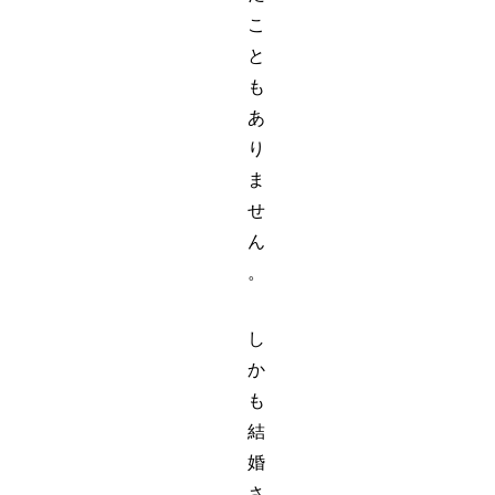
こ
と
も
あ
り
ま
せ
ん
。
し
か
も
結
婚
さ