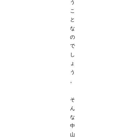
う
こ
と
な
の
で
し
ょ
う
。
そ
ん
な
中
山