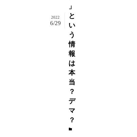
」
と
2022
6/29
い
う
情
報
は
本
当
？
デ
マ
？
芸