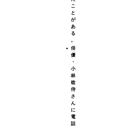
こ
と
が
あ
る
。
俳
優
・
小
林
稔
侍
さ
ん
に
電
話