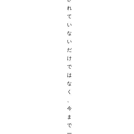
れ
て
い
な
い
だ
け
で
は
な
く
、
今
ま
で
一