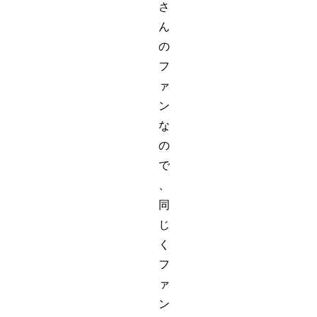
さ
ん
の
フ
ァ
ン
な
の
で
、
同
じ
く
フ
ァ
ン