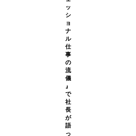
ッ
シ
ョ
ナ
ル
仕
事
の
流
儀
』
で
社
長
が
語
っ