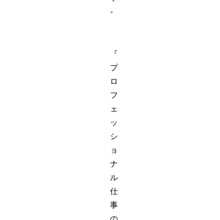
。
『
プ
ロ
フ
ェ
ッ
シ
ョ
ナ
ル
仕
事
の