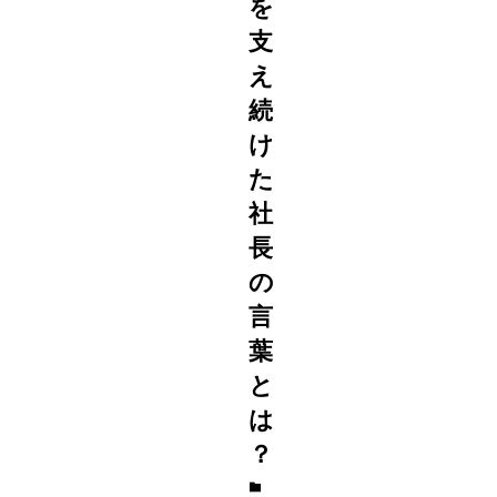
を
支
え
続
け
た
社
長
の
言
葉
と
は
？