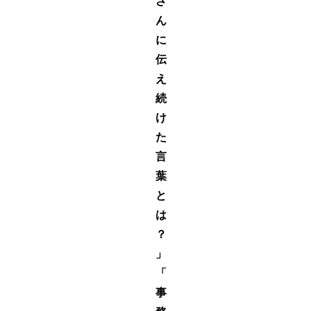
さ
ん
に
伝
え
続
け
た
言
葉
と
は
？
」
「
事