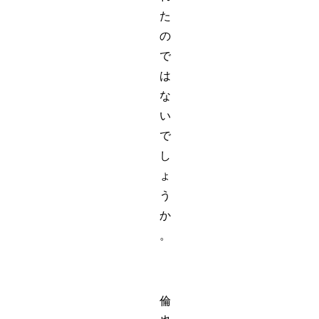
た
の
で
は
な
い
で
し
ょ
う
か
。
倫