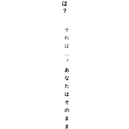
は
？
そ
れ
は
…
「
あ
な
た
は
そ
の
ま
ま