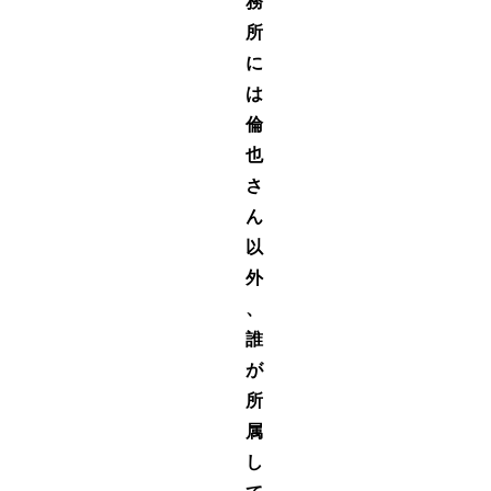
務
所
に
は
倫
也
さ
ん
以
外
、
誰
が
所
属
し