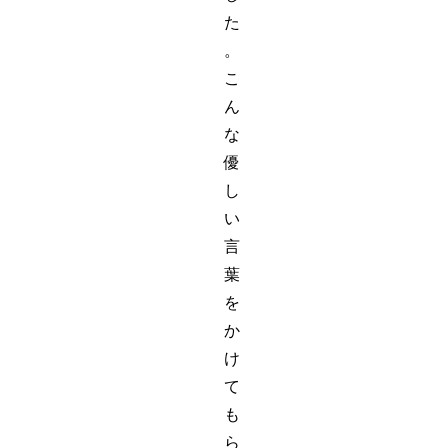
た
。
こ
ん
な
優
し
い
言
葉
を
か
け
て
も
ら