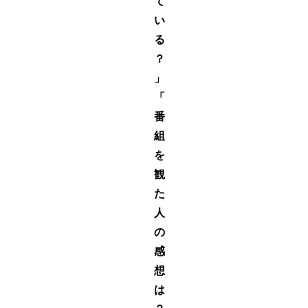
て
い
る
？
」
「
番
組
を
観
た
人
の
感
想
は