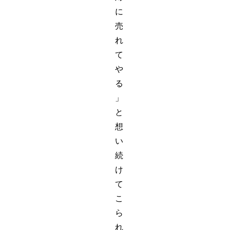
に
売
れ
て
や
る
」
と
想
い
続
け
て
こ
ら
れ