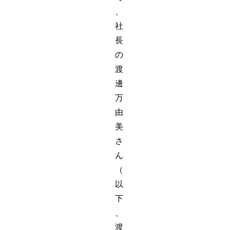
、
社
長
の
渡
邊
万
由
美
さ
ん
（
以
下
、
渡