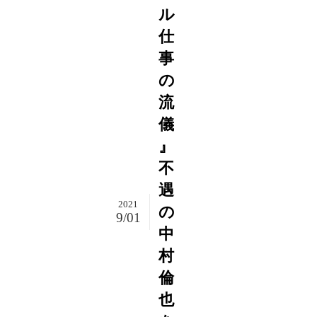
ル
仕
事
の
流
儀
』
不
遇
2021
の
9/01
中
村
倫
也