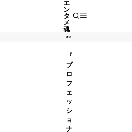
エ
ン
タ
メ
魂
ホーム
芸能人
中村倫也
『
プ
ロ
フ
ェ
ッ
シ
ョ
ナ