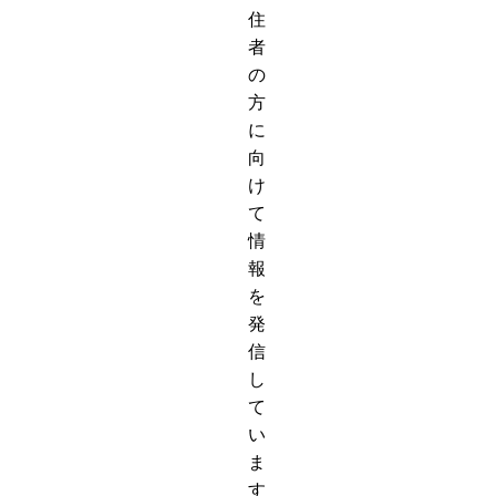
住
者
の
方
に
向
け
て
情
報
を
発
信
し
て
い
ま
す