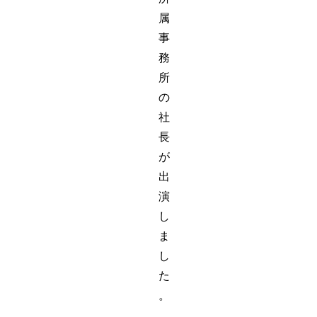
属
事
務
所
の
社
長
が
出
演
し
ま
し
た
。