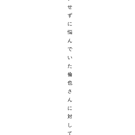
せ
ず
に
悩
ん
で
い
た
倫
也
さ
ん
に
対
し
て