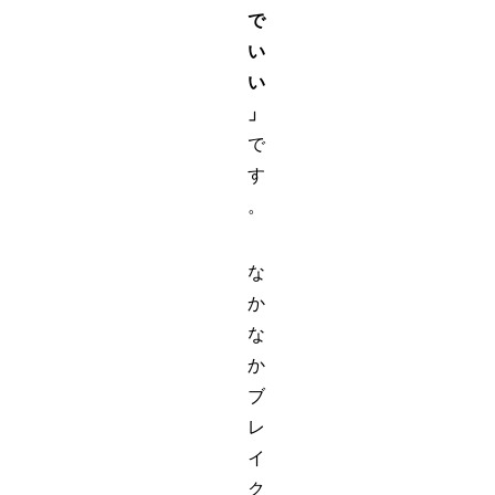
で
い
い
」
で
す
。
な
か
な
か
ブ
レ
イ
ク