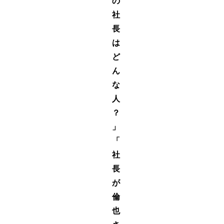
の
社
長
は
ど
ん
な
人
？
」
「
社
長
が
倫
也