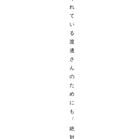
れ
て
い
る
渡
邊
さ
ん
の
た
め
に
も
「
絶
対