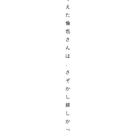
え
た
倫
也
さ
ん
は
、
さ
ぞ
か
し
嬉
し
か
っ