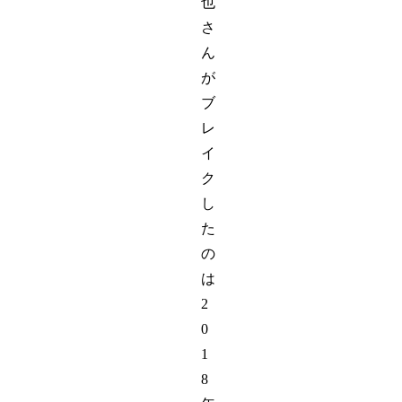
也
さ
ん
が
ブ
レ
イ
ク
し
た
の
は
2
0
1
8