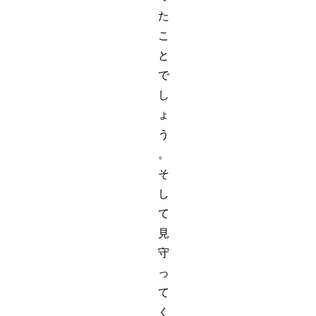
た
こ
と
で
し
ょ
う
。
そ
し
て
見
守
っ
て
く