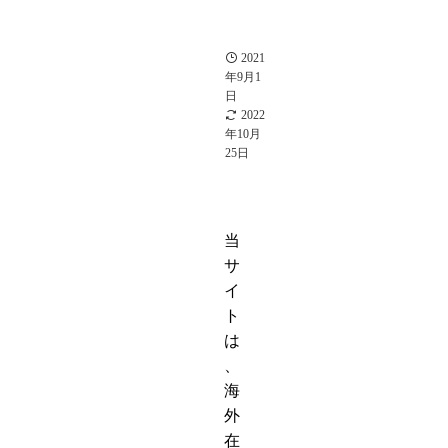
中
村
倫
也
2021
年9月1
日
2022
年10月
25日
当
サ
イ
ト
は
、
海
外
在