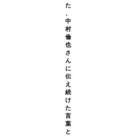
た
、
中
村
倫
也
さ
ん
に
伝
え
続
け
た
言
葉
と