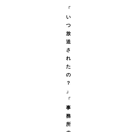
「
い
つ
放
送
さ
れ
た
の
？
」
「
事
務
所