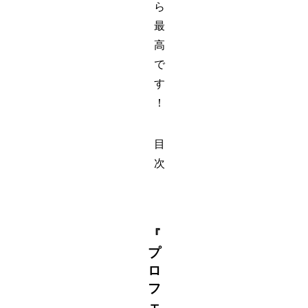
ら
最
高
で
す
！
目
次
『
プ
ロ
フ
ェ