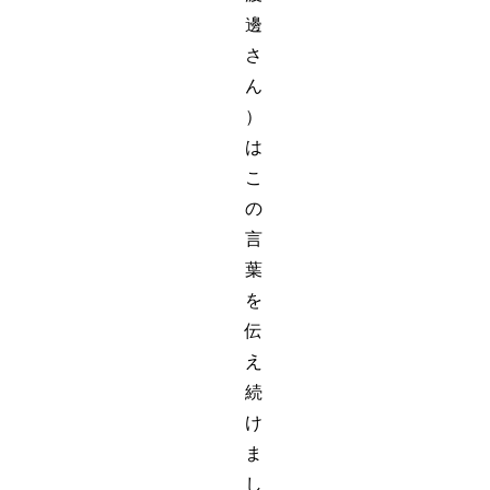
邊
さ
ん
）
は
こ
の
言
葉
を
伝
え
続
け
ま
し