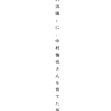
流
儀
』
に
、
中
村
倫
也
さ
ん
を
育
て
た
所