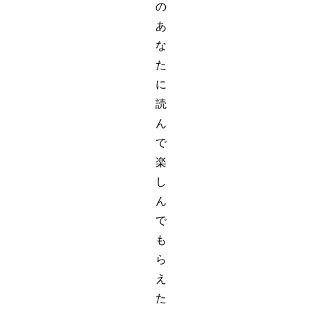
の
あ
な
た
に
読
ん
で
楽
し
ん
で
も
ら
え
た