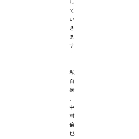
し
て
い
き
ま
す
！
私
自
身
、
中
村
倫
也