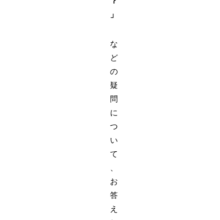
？
」
な
ど
の
疑
問
に
つ
い
て
、
お
答
え