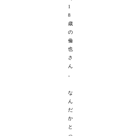
1
8
歳
の
倫
也
さ
ん
。
な
ん
だ
か
と
っ