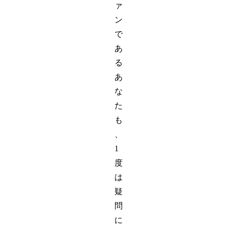
ァ
ン
で
あ
る
あ
な
た
も
、
1
度
は
疑
問
に