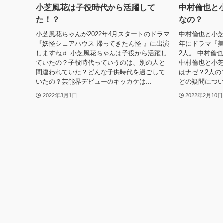
小芝風花は子役時代から活躍して
中村倫也と
た！？
なの？
小芝風花ちゃんが2022年4月スタートのドラマ
中村倫也と小芝
『妖怪シェアハウス-帰ってきたん怪-』に出演
年にドラマ『美
しますね♬ 小芝風花ちゃんは子役から活躍し
2人。 中村倫
ていたの？子役時代っていうのは、別の人と
中村倫也と小
間違われていた？どんな子供時代を過ごして
はナゼ？2人の
いたの？芸能界デビューのキッカケは...
どの疑問につい
2022年3月1日
2022年2月10日