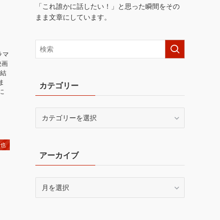
「これ誰かに話したい！」と思った瞬間をその
まま文章にしています。
ラマ
映画
は結
ま
カテゴリー
に
カ
テ
ゴ
リ
倫也
アーカイブ
ー
ア
ー
カ
イ