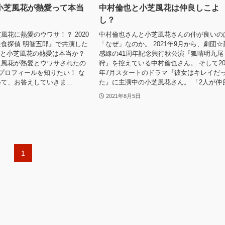
小芝風花が熱愛って本当
中村倫也と小芝風花は仲良しこよ
し？
風花に熱愛のウワサ！？ 2020
中村倫也さんと小芝風花さんの仲が良いの
食探偵 明智五郎』で共演した
「なぜ」なのか。 2021年9月から、劇団☆
也と小芝風花の熱愛は本当か？
感線の41周年記念興行秋公演『狐晴明九尾
芝風花が熱愛とウワサされたの
狩』を控えている中村倫也さん。 そして20
プロフィールを知りたい！ な
年7月スタートのドラマ『彼女はキレイだ
て、お答えしていきま...
た』に主演中の小芝風花さん。 「2人が仲良.
2021年8月5日
1