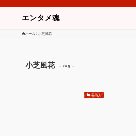
エンタメ魂
ホーム
小芝風花
小芝風花
– tag –
芸能人