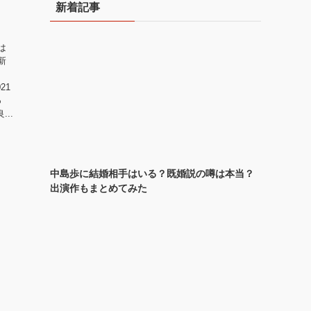
新着記事
ブ
は
新
21
っ
..
中島歩に結婚相手はいる？既婚説の噂は本当？
出演作もまとめてみた