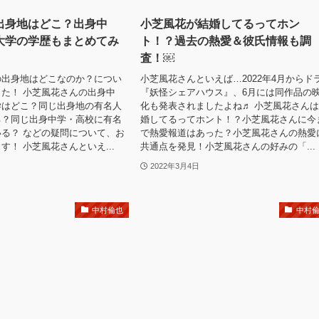
出身地はどこ？出身中
小芝風花が結婚してるってホン
大学の学歴もまとめてみ
ト！？過去の熱愛＆彼氏情報も調
査！￼
の出身地はどこなのか？につい
小芝風花さんといえば…2022年4月からド
た！ 小芝風花さんの出身中
『妖怪シェアハウス』、6月には同作品の
学はどこ？同じ出身地の有名人
化も発表されましたよね♬ 小芝風花さん
る？同じ出身中学・高校に有名
婚してるってホント！？小芝風花さんに今
る？ などの疑問について、お
で熱愛報道はあった？小芝風花さんの熱愛
す！ 小芝風花さんといえ...
共通点を発見！小芝風花さんの好みの「...
2022年3月4日
中村倫也
中村