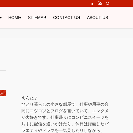
HOME
SITEMAP
CONTACT US
ABOUT US
能人
えんたま
ひとり暮らしの小さな部屋で、仕事や用事の合
間にコツコツとブログを書いていて、エンタメ
が大好きです。仕事帰りにコンビニスイーツを
片手に配信を追いかけたり、休日は録画したバ
ラエティやドラマを一気見したりしながら、