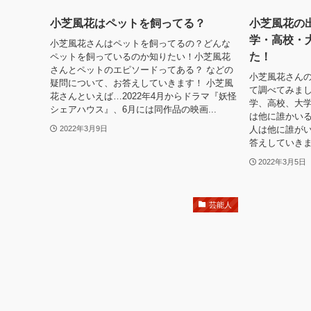
小芝風花はペットを飼ってる？
小芝風花の
学・高校・
小芝風花さんはペットを飼ってるの？どんな
た！
ペットを飼っているのか知りたい！小芝風花
さんとペットのエピソードってある？ などの
小芝風花さん
疑問について、お答えしていきます！ 小芝風
て調べてみまし
花さんといえば…2022年4月からドラマ『妖怪
学、高校、大
シェアハウス』、6月には同作品の映画...
は他に誰かい
人は他に誰がい
2022年3月9日
答えしていきま
2022年3月5日
芸能人