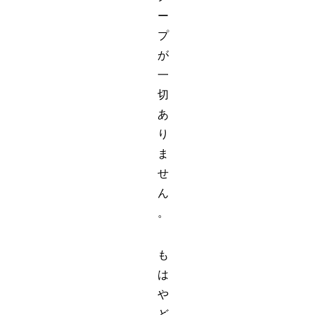
ー
プ
が
一
切
あ
り
ま
せ
ん
。
も
は
や
ど