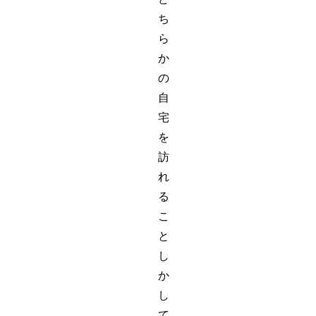
ち
ら
か
の
自
宅
を
訪
れ
る
こ
と
し
か
し
て