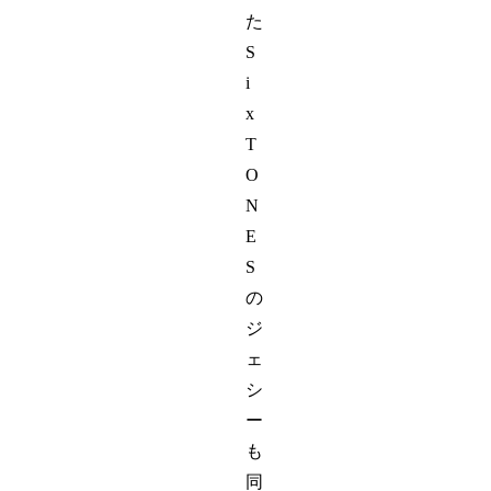
た
S
i
x
T
O
N
E
S
の
ジ
ェ
シ
ー
も
同