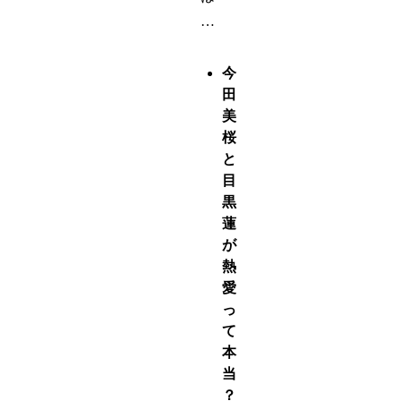
…
今
田
美
桜
と
目
黒
蓮
が
熱
愛
っ
て
本
当
？