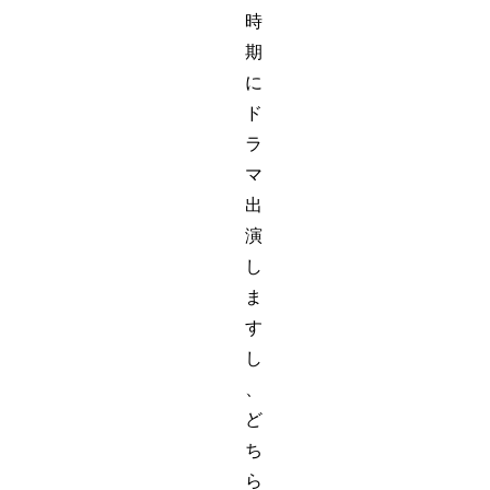
時
期
に
ド
ラ
マ
出
演
し
ま
す
し
、
ど
ち
ら