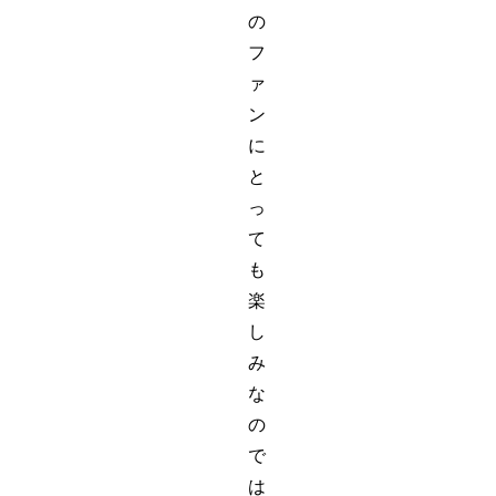
の
フ
ァ
ン
に
と
っ
て
も
楽
し
み
な
の
で
は