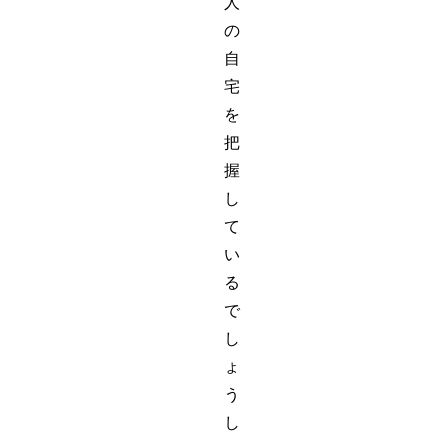
人
の
自
宅
を
把
握
し
て
い
る
で
し
ょ
う
し