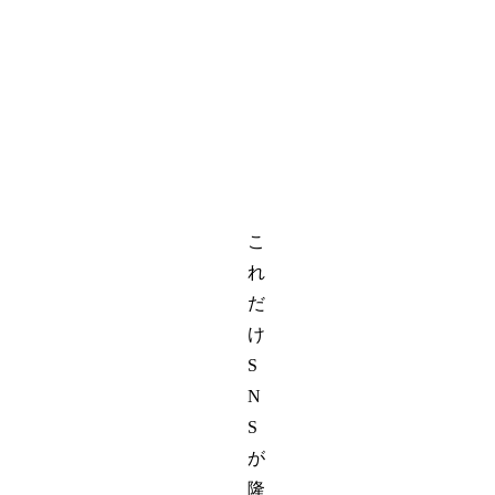
0
m
K
G
V
A
こ
れ
だ
け
S
N
S
が
隆