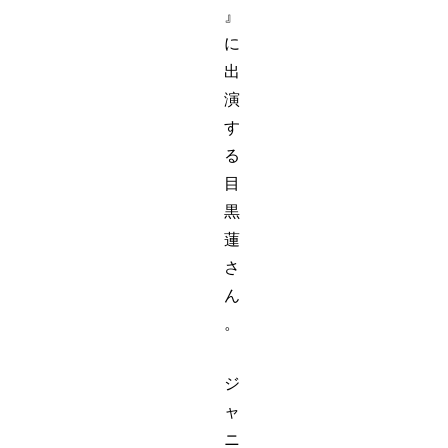
』
に
出
演
す
る
目
黒
蓮
さ
ん
。
ジ
ャ
ニ