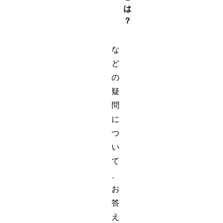
は
？
な
ど
の
疑
問
に
つ
い
て
、
お
答
え