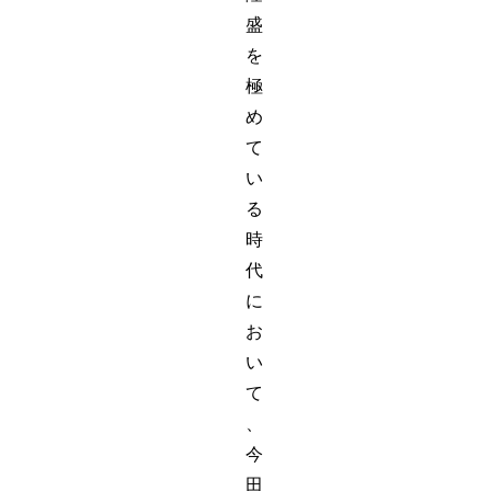
盛
を
極
め
て
い
る
時
代
に
お
い
て
、
今
田