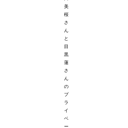
美
桜
さ
ん
と
目
黒
蓮
さ
ん
の
プ
ラ
イ
ベ
ー