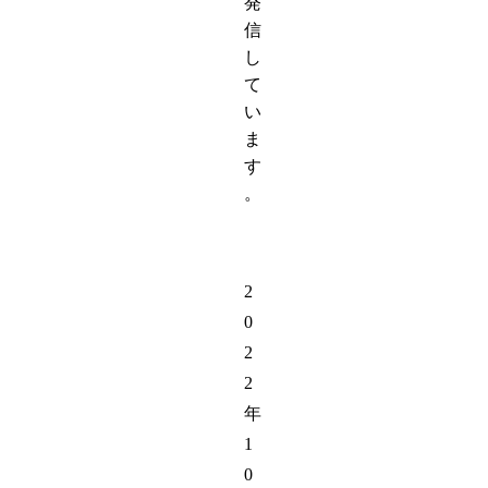
発
信
し
て
い
ま
す
。
2
0
2
2
年
1
0