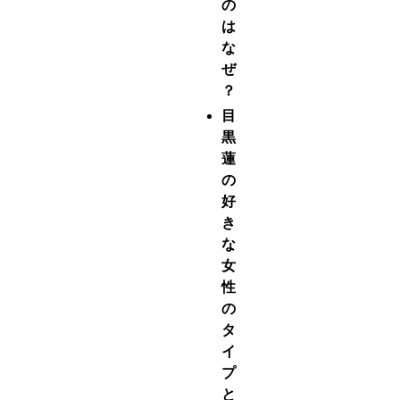
の
は
な
ぜ
？
目
黒
蓮
の
好
き
な
女
性
の
タ
イ
プ
と