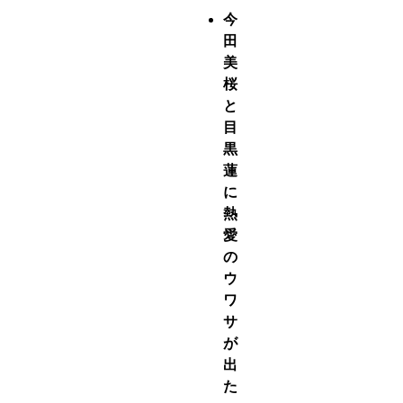
今
田
美
桜
と
目
黒
蓮
に
熱
愛
の
ウ
ワ
サ
が
出
た