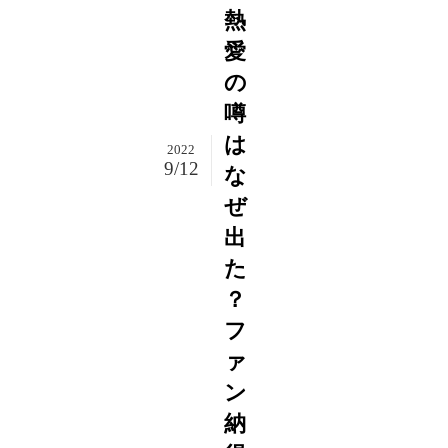
熱
愛
の
噂
は
2022
9/12
な
ぜ
出
た
？
フ
ァ
ン
納