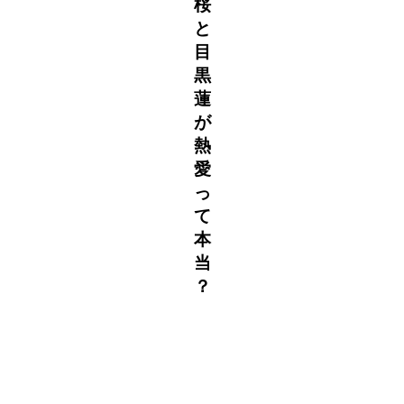
桜
と
目
黒
蓮
が
熱
愛
っ
て
本
当
？
h
t
t