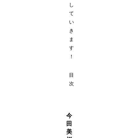
し
て
い
き
ま
す
！
目
次
今
田
美