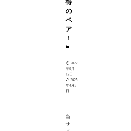
得
の
ペ
ア
！
芸
能
人
2022
年9月
12日
2025
年4月3
日
当
サ