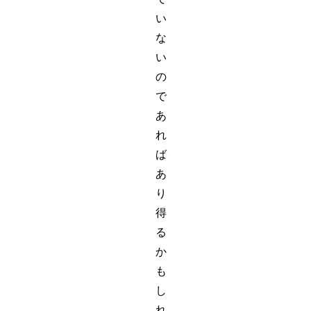
い
な
い
の
で
あ
れ
ば
あ
り
得
る
か
も
し
れ