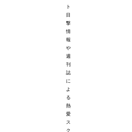
ト
目
撃
情
報
や
週
刊
誌
に
よ
る
熱
愛
ス
ク