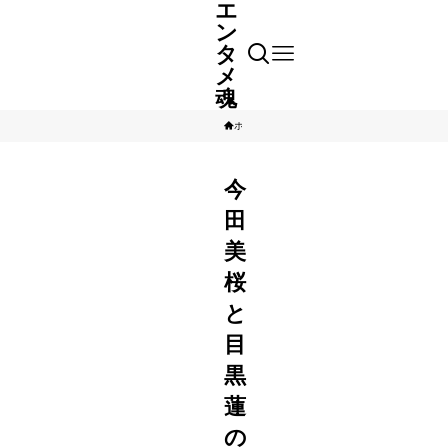
エ
ン
タ
メ
魂
ホーム
芸能人
今
田
美
桜
と
目
黒
蓮
の