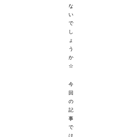
な
い
で
し
ょ
う
か
☆
今
回
の
記
事
で
は