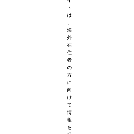
イ
ト
は
、
海
外
在
住
者
の
方
に
向
け
て
情
報
を