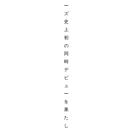
ー
ズ
史
上
初
の
同
時
デ
ビ
ュ
ー
を
果
た
し