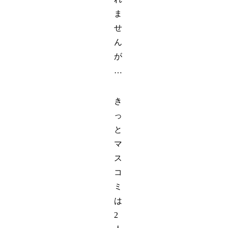
ま
せ
ん
が
…
き
っ
と
マ
ス
コ
ミ
は
2