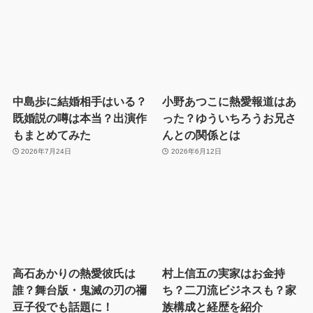
中島歩に結婚相手はいる？
小野あつこに熱愛報道はあ
既婚説の噂は本当？出演作
った？ゆういちろうお兄さ
もまとめてみた
んとの関係とは
2026年7月24日
2026年6月12日
高石あかりの熱愛彼氏は
村上信五の実家はお金持
誰？舞台版・鬼滅の刃の禰
ち？二刀流ビジネスも？家
豆子役でも話題に！
族構成と経歴を紹介