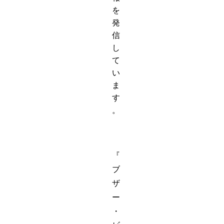
を
発
信
し
て
い
ま
す
。
『
ブ
ザ
ー
・