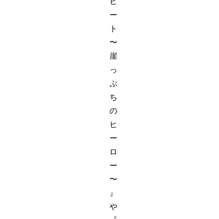
ビ
ー
ト
〜
崖
っ
ぷ
ち
の
ヒ
ー
ロ
ー
〜
』
や