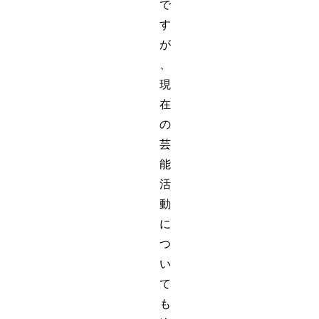
で
す
が
、
現
在
の
芸
能
活
動
に
つ
い
て
も