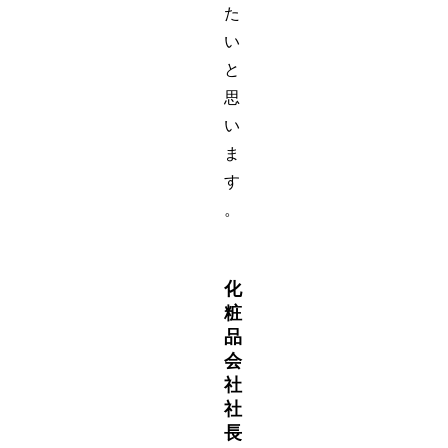
た
い
と
思
い
ま
す
。
化
粧
品
会
社
社
長