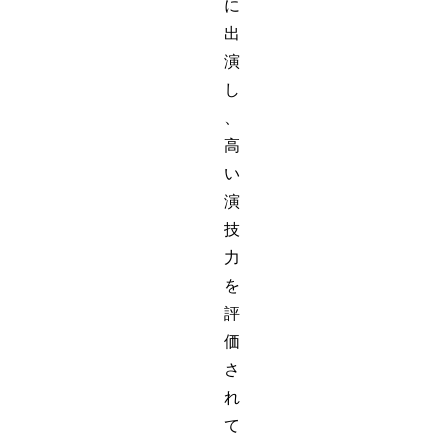
に
出
演
し
、
高
い
演
技
力
を
評
価
さ
れ
て