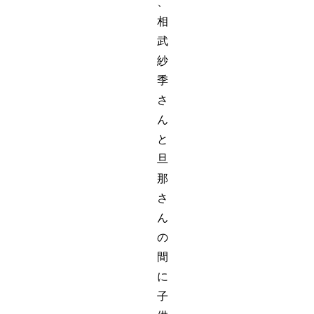
、
相
武
紗
季
さ
ん
と
旦
那
さ
ん
の
間
に
子