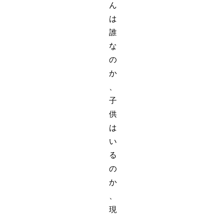
ん
は
誰
な
の
か
、
子
供
は
い
る
の
か
、
現