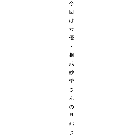
今
回
は
女
優
・
相
武
紗
季
さ
ん
の
旦
那
さ