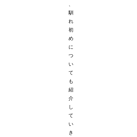
、
馴
れ
初
め
に
つ
い
て
も
紹
介
し
て
い
き