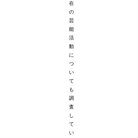
在
の
芸
能
活
動
に
つ
い
て
も
調
査
し
て
い