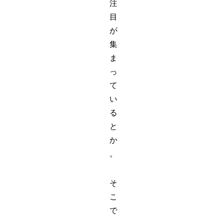
注
目
が
集
ま
っ
て
い
る
と
か
。
そ
こ
で