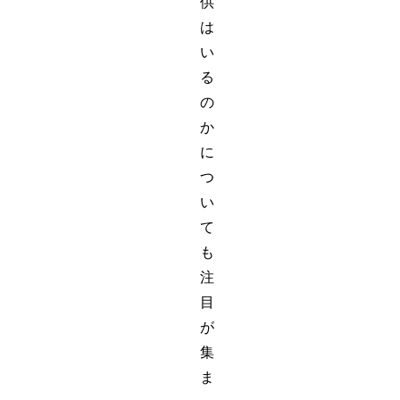
供
は
い
る
の
か
に
つ
い
て
も
注
目
が
集
ま