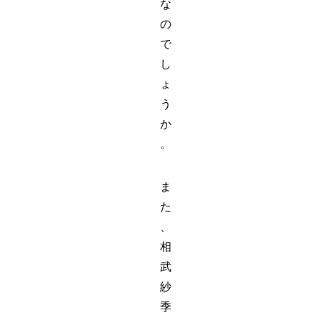
な
の
で
し
ょ
う
か
。
ま
た
、
相
武
紗
季