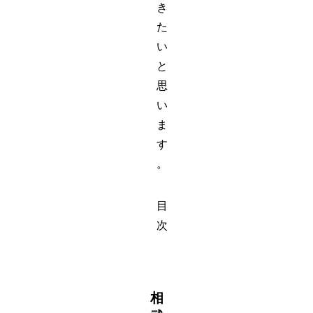
き
た
い
と
思
い
ま
す
。
目
次
相