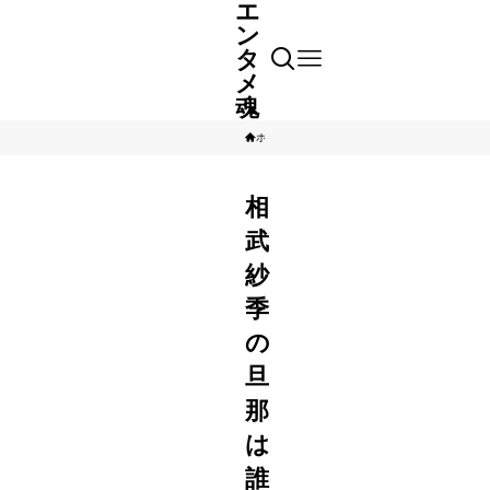
エ
ン
タ
メ
魂
ホーム
芸能人
相
武
紗
季
の
旦
那
は
誰