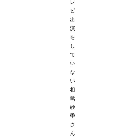
レ
ビ
出
演
を
し
て
い
な
い
相
武
紗
季
さ
ん