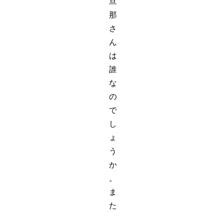
旦
那
さ
ん
は
誰
な
の
で
し
ょ
う
か
。
ま
た