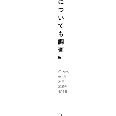
に
つ
い
て
も
調
査
芸
能
人
2025
年1月
24日
2025年
4月3日
当