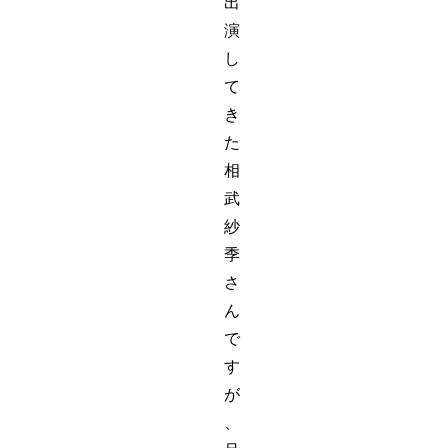
出
演
し
て
き
た
相
武
紗
季
さ
ん
で
す
が
、