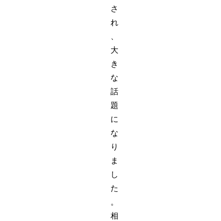
さ
れ
、
大
き
な
話
題
に
な
り
ま
し
た
。
相