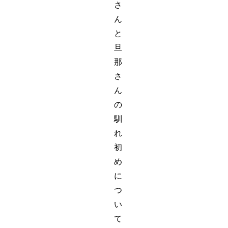
さ
ん
と
旦
那
さ
ん
の
馴
れ
初
め
に
つ
い
て