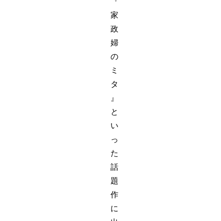
『
家
政
婦
の
ミ
タ
』
と
い
っ
た
話
題
作
に