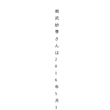
相
武
紗
季
さ
ん
は
2
0
1
6
年
5
月
3