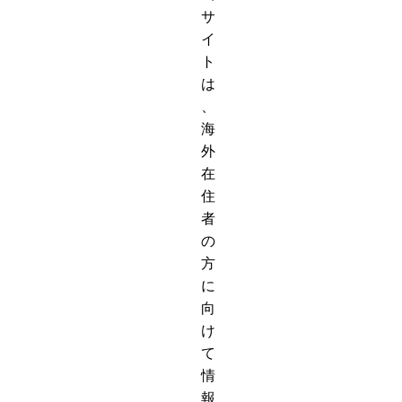
サ
イ
ト
は
、
海
外
在
住
者
の
方
に
向
け
て
情
報