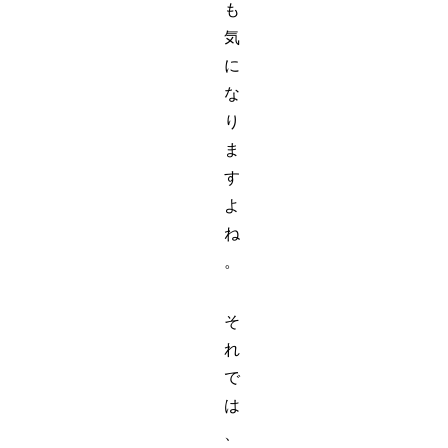
も
気
に
な
り
ま
す
よ
ね
。
そ
れ
で
は
、