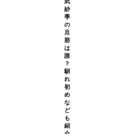
武
紗
季
の
旦
那
は
誰
？
馴
れ
初
め
な
ど
も
紹
介