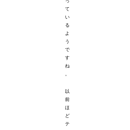
っ
て
い
る
よ
う
で
す
ね
。
以
前
ほ
ど
テ