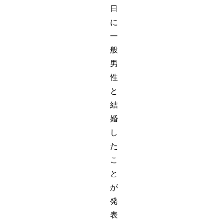
日
に
一
般
男
性
と
結
婚
し
た
こ
と
が
発
表