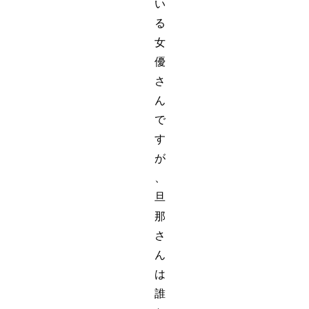
い
る
女
優
さ
ん
で
す
が
、
旦
那
さ
ん
は
誰