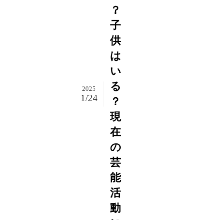
？
子
供
は
い
る
2025
1/24
？
現
在
の
芸
能
活
動