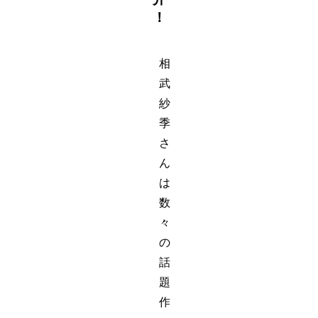
！
相
武
紗
季
さ
ん
は
数
々
の
話
題
作