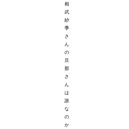
相
武
紗
季
さ
ん
の
旦
那
さ
ん
は
誰
な
の
か