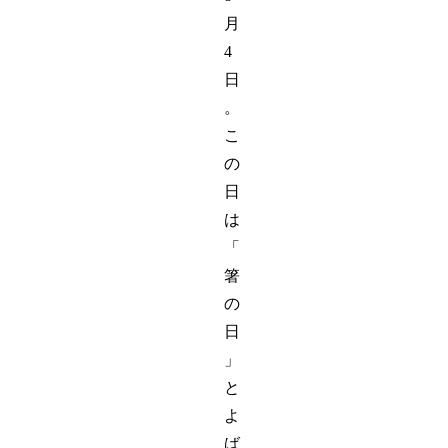
月
4
日
。
こ
の
日
は
「
箸
の
日
」
と
よ
ば