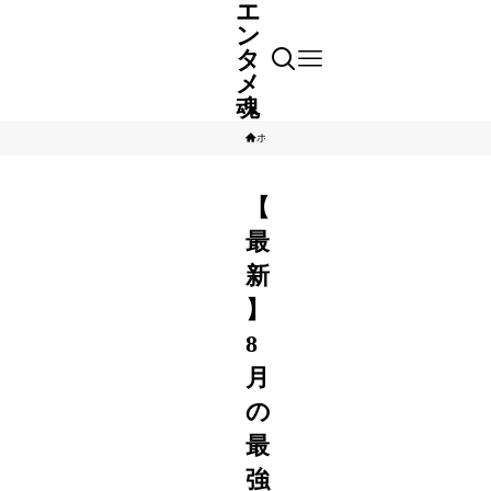
エ
ン
タ
メ
魂
ホーム
芸能人
【
最
新
】
8
月
の
最
強