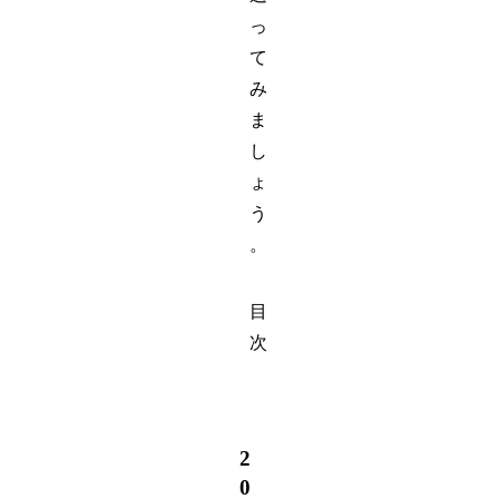
っ
て
み
ま
し
ょ
う
。
目
次
2
0