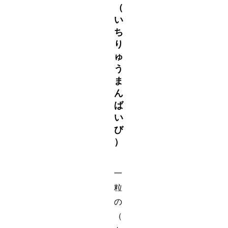
（
い
ち
り
ゅ
う
ま
ん
ば
い
び
）
一
粒
の
（