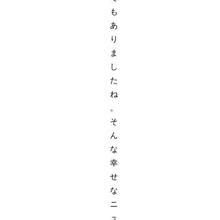
も
あ
り
ま
し
た
ね
。
そ
ん
な
幸
せ
な
ニ
ュ