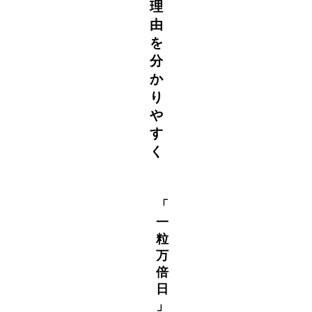
理
由
を
分
か
り
や
す
く
「
一
粒
万
倍
日
」