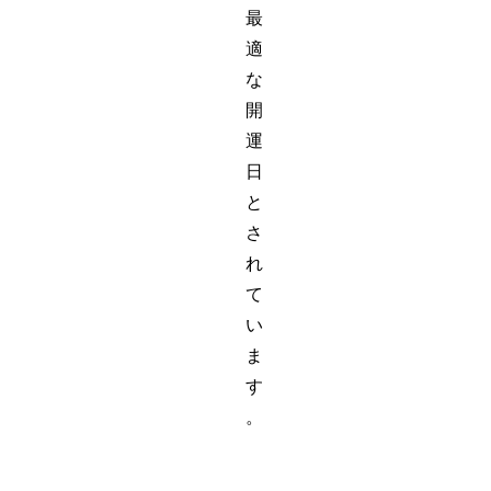
最
適
な
開
運
日
と
さ
れ
て
い
ま
す
。