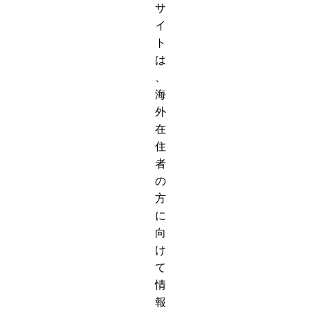
サ
イ
ト
は
、
海
外
在
住
者
の
方
に
向
け
て
情
報