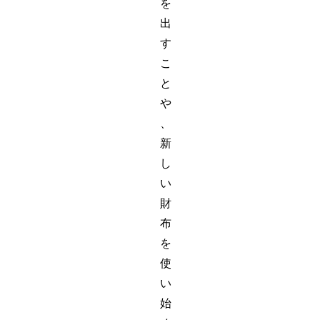
を
出
す
こ
と
や
、
新
し
い
財
布
を
使
い
始