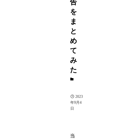
告
を
ま
と
め
て
み
た
芸
能
人
2023
年9月4
日
当