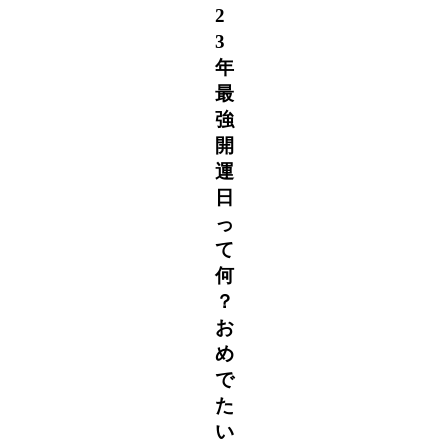
2
3
年
最
強
開
運
日
っ
て
何
？
お
め
で
た
い