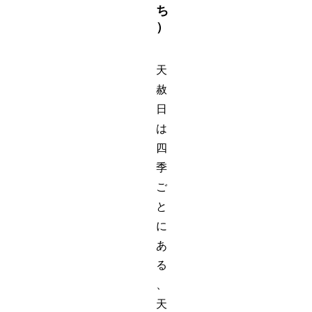
ち
）
天
赦
日
は
四
季
ご
と
に
あ
る
、
天