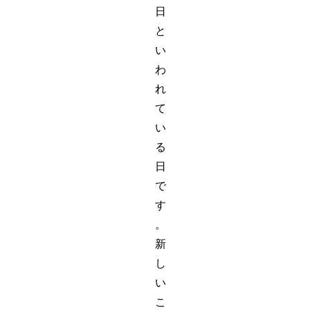
日
と
い
わ
れ
て
い
る
日
で
す
。
新
し
い
こ