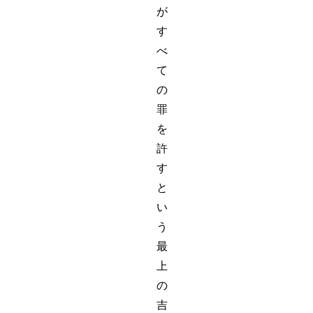
が
す
べ
て
の
罪
を
許
す
と
い
う
最
上
の
吉