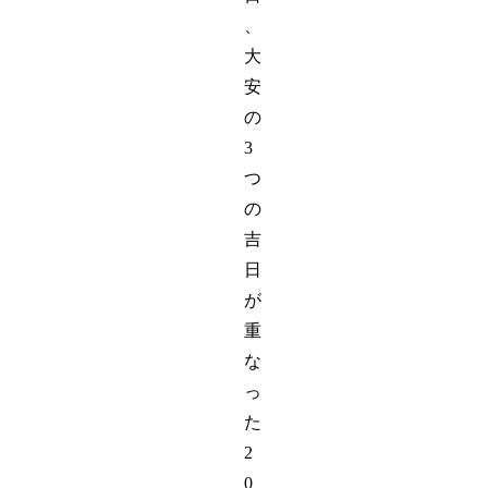
、
大
安
の
3
つ
の
吉
日
が
重
な
っ
た
2
0