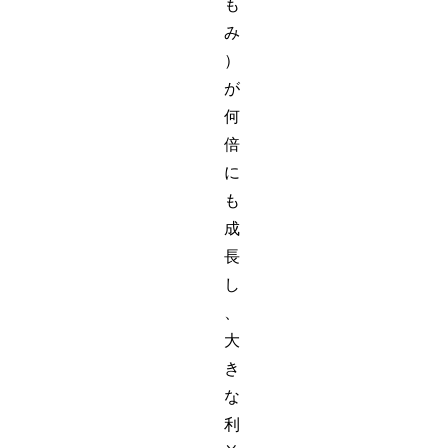
も
み
）
が
何
倍
に
も
成
長
し
、
大
き
な
利