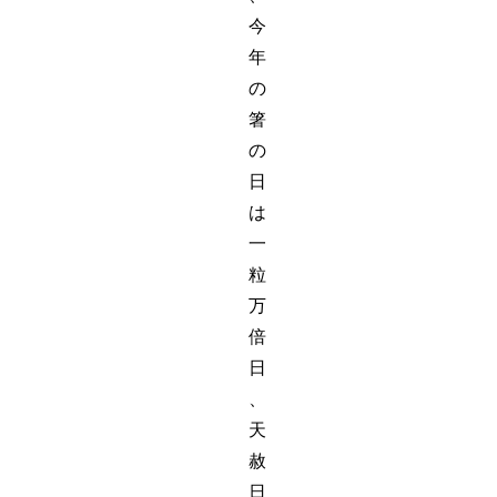
今
年
の
箸
の
日
は
一
粒
万
倍
日
、
天
赦
日