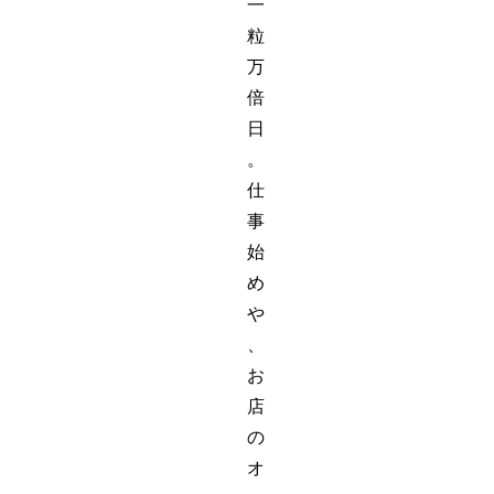
一
粒
万
倍
日
。
仕
事
始
め
や
、
お
店
の
オ