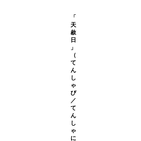
「
天
赦
日
」
（
て
ん
し
ゃ
び
／
て
ん
し
ゃ
に