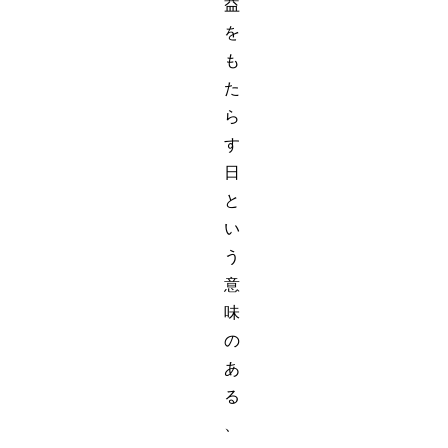
益
を
も
た
ら
す
日
と
い
う
意
味
の
あ
る
、