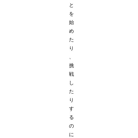
と
を
始
め
た
り
、
挑
戦
し
た
り
す
る
の
に