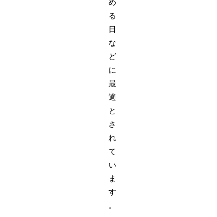
め
る
日
な
ど
に
最
適
と
さ
れ
て
い
ま
す
。