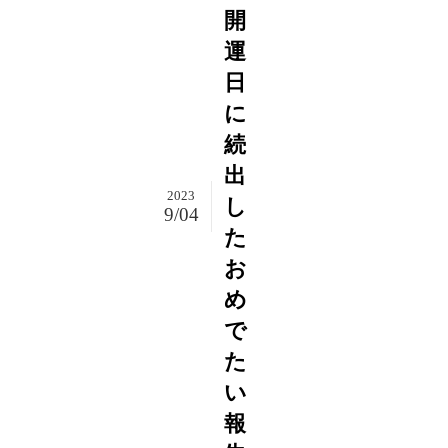
開
運
日
に
続
出
2023
し
9/04
た
お
め
で
た
い
報