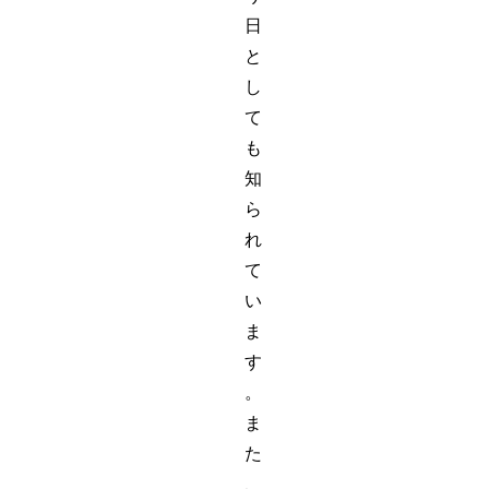
日
と
し
て
も
知
ら
れ
て
い
ま
す
。
ま
た
、