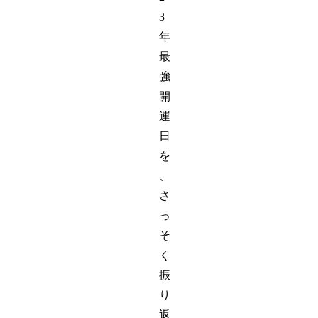
3
年
最
強
開
運
日
を
、
さ
っ
そ
く
振
り
返