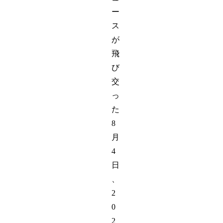
ー
ス
が
飛
び
交
っ
た
8
月
4
日
、
2
0
2