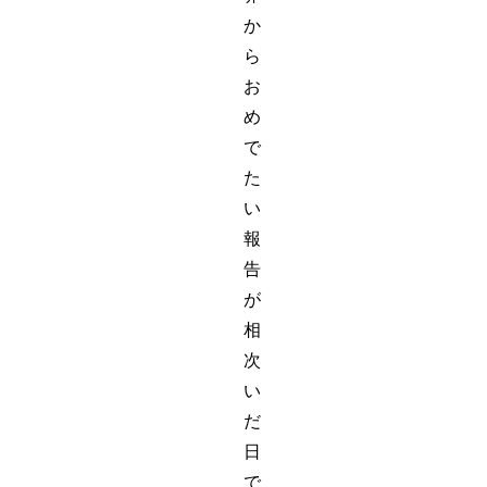
か
ら
お
め
で
た
い
報
告
が
相
次
い
だ
日
で