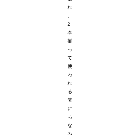
れ
、
2
本
揃
っ
て
使
わ
れ
る
箸
に
ち
な
み