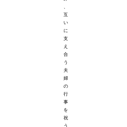
、
互
い
に
支
え
合
う
夫
婦
の
行
事
を
祝
う