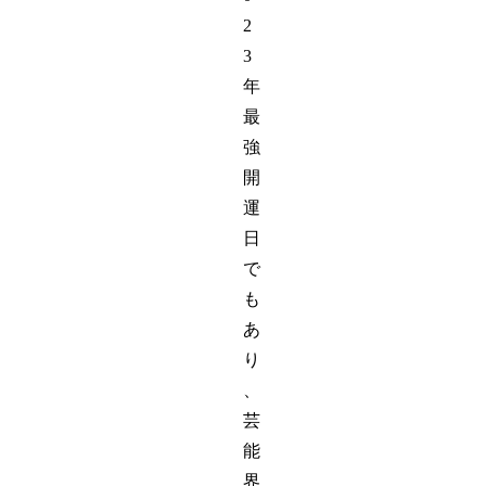
2
3
年
最
強
開
運
日
で
も
あ
り
、
芸
能
界