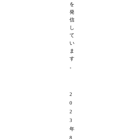
を
発
信
し
て
い
ま
す
。
2
0
2
3
年
8