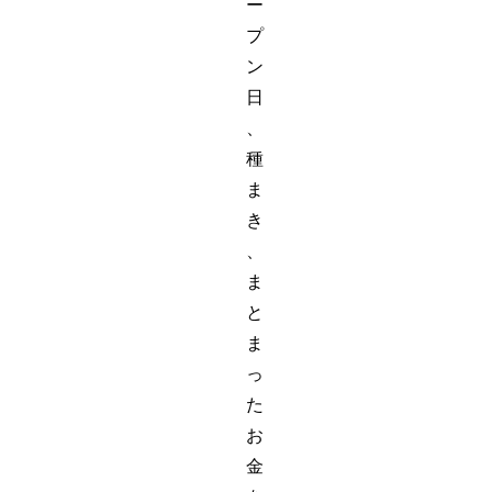
ー
プ
ン
日
、
種
ま
き
、
ま
と
ま
っ
た
お
金