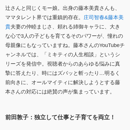
辻さんと同じくモー娘。出身の藤本美貴さんも、
ママタレント界では重鎮的存在。
庄司智春&藤本美
貴
夫妻の仲睦まじさ、頼れる姉御キャラに、大き
な心で3人の子どもを育てるそのパワーが、憧れの
母親像にもなっていますね。藤本さんのYouTubeチ
ャンネルでは、「ミキティの人生相談」というシ
リーズを発信中。視聴者からのあらゆる悩みに真
摯に答えたり、時にはズバッと斬ったり…明るく
前向きに、オールマイティに解決しようとする藤
本さんの対応には絶賛の声が集まっています。
前田敦子：独立して仕事と子育てを両立！