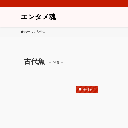
エンタメ魂
ホーム
古代魚
古代魚
– tag –
中村倫也