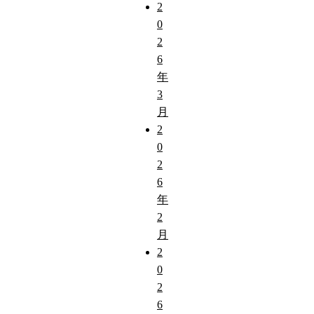
2
0
2
6
年
3
月
2
0
2
6
年
2
月
2
0
2
6