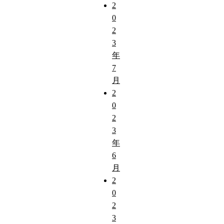
2
0
2
3
年
7
月
2
0
2
3
年
6
月
2
0
2
3