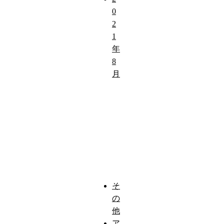
0
2
1
年
8
月
カ
テ
ゴ
リ
ー
そ
の
他
ア