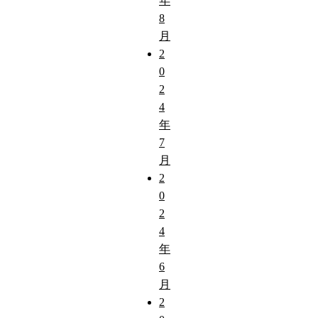
年
8
月
2
0
2
4
年
7
月
2
0
2
4
年
6
月
2