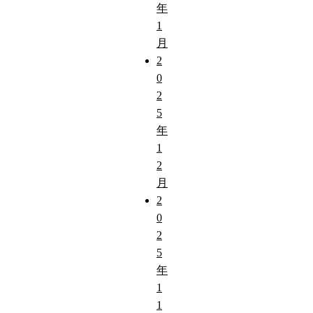
年
1
月
2
0
2
5
年
1
2
月
2
0
2
5
年
1
1