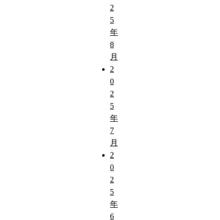
2
5
年
8
月
2
0
2
5
年
7
月
2
0
2
5
年
6