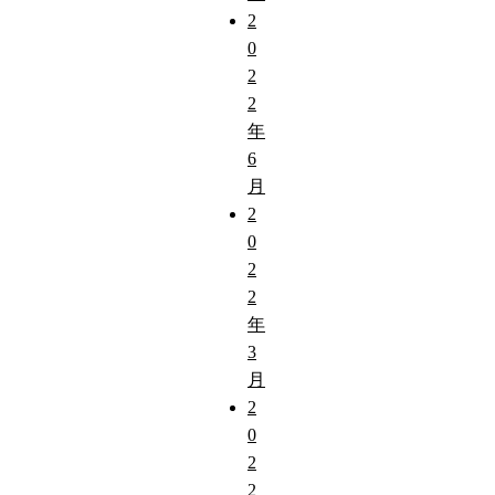
2
0
2
2
年
6
月
2
0
2
2
年
3
月
2
0
2
2