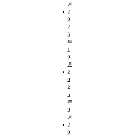
月
2
0
2
5
年
1
0
月
2
0
2
5
年
9
月
2
0